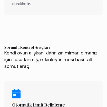
duraklatılır.
Sorumlu Kontrol Araçları
Kendi oyun alışkanlıklarınızın mimarı olmanız
için tasarlanmış, etkinleştirilmesi basit altı
somut araç.
Otomatik Limit Belirleme