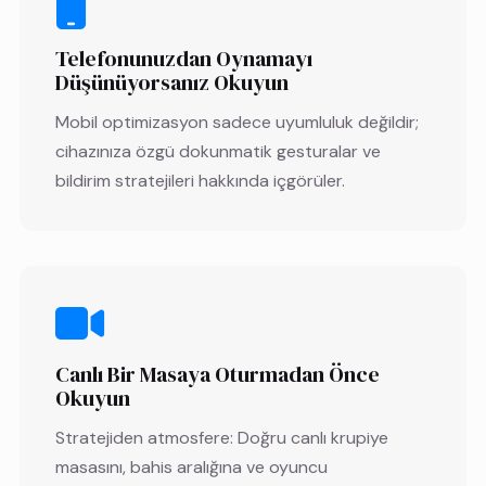
Telefonunuzdan Oynamayı
Düşünüyorsanız Okuyun
Mobil optimizasyon sadece uyumluluk değildir;
cihazınıza özgü dokunmatik gesturalar ve
bildirim stratejileri hakkında içgörüler.
Canlı Bir Masaya Oturmadan Önce
Okuyun
Stratejiden atmosfere: Doğru canlı krupiye
masasını, bahis aralığına ve oyuncu