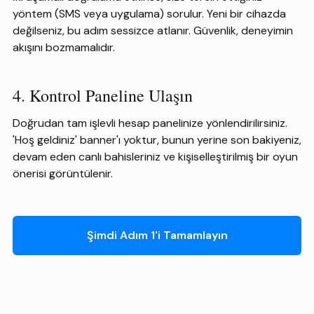
yöntem (SMS veya uygulama) sorulur. Yeni bir cihazda
değilseniz, bu adım sessizce atlanır. Güvenlik, deneyimin
akışını bozmamalıdır.
4. Kontrol Paneline Ulaşın
Doğrudan tam işlevli hesap panelinize yönlendirilirsiniz.
'Hoş geldiniz' banner'ı yoktur, bunun yerine son bakiyeniz,
devam eden canlı bahisleriniz ve kişiselleştirilmiş bir oyun
önerisi görüntülenir.
Şimdi Adım 1'i Tamamlayın