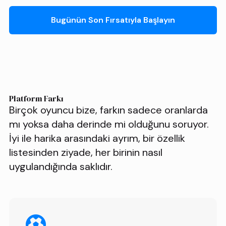
Bugünün Son Fırsatıyla Başlayın
Platform Farkı
Birçok oyuncu bize, farkın sadece oranlarda
mı yoksa daha derinde mi olduğunu soruyor.
İyi ile harika arasındaki ayrım, bir özellik
listesinden ziyade, her birinin nasıl
uygulandığında saklıdır.