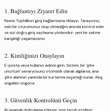
1. Bağlantıyı Ziyaret Edin
Resmi Tophillbet giriş bağlantısına tıklayın. Tarayıcınız,
eski bir oturumunuz olup olmadığını anında kontrol eder
ve sizi doğru giriş sayfasına yönlendirir; yeni bir sekme
karışıklığı yaşamazsınız.
2. Kimliğinizi Onaylayın
E-posta veya kullanıcı adınızı girin. Sistem, bir 'şifre
unuttum' senaryosunu otomatik olarak algılarsa, ana
şifre alanının yanında bir kurtarma seçeneği sunar. Akış,
engelleri öngörür.
3. Güvenlik Kontrolünü Geçin
İki aşamalı doğrulama etkinse, size tercih ettiğiniz