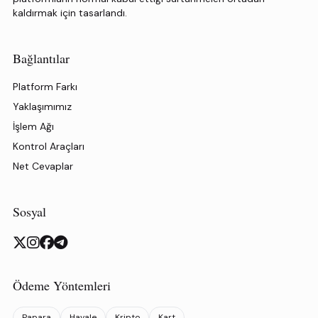
kaldırmak için tasarlandı.
Bağlantılar
Platform Farkı
Yaklaşımımız
İşlem Ağı
Kontrol Araçları
Net Cevaplar
Sosyal
Ödeme Yöntemleri
Papara
Havale
Kripto
Kart