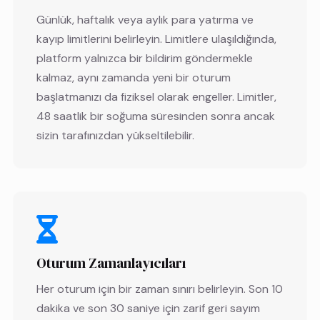
Günlük, haftalık veya aylık para yatırma ve
kayıp limitlerini belirleyin. Limitlere ulaşıldığında,
platform yalnızca bir bildirim göndermekle
kalmaz, aynı zamanda yeni bir oturum
başlatmanızı da fiziksel olarak engeller. Limitler,
48 saatlik bir soğuma süresinden sonra ancak
sizin tarafınızdan yükseltilebilir.
Oturum Zamanlayıcıları
Her oturum için bir zaman sınırı belirleyin. Son 10
dakika ve son 30 saniye için zarif geri sayım