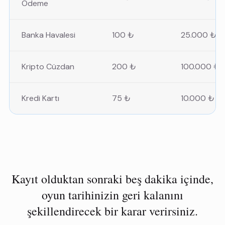
Ödeme
Banka Havalesi
100 ₺
25.000 ₺
Kripto Cüzdan
200 ₺
100.000 ₺
Kredi Kartı
75 ₺
10.000 ₺
Kayıt olduktan sonraki beş dakika içinde,
oyun tarihinizin geri kalanını
şekillendirecek bir karar verirsiniz.