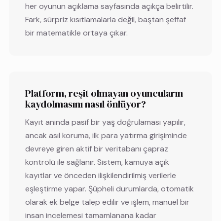
her oyunun açıklama sayfasında açıkça belirtilir.
Fark, sürpriz kısıtlamalarla değil, baştan şeffaf
bir matematikle ortaya çıkar.
Platform, reşit olmayan oyuncuların
kaydolmasını nasıl önlüyor?
Kayıt anında pasif bir yaş doğrulaması yapılır,
ancak asıl koruma, ilk para yatırma girişiminde
devreye giren aktif bir veritabanı çapraz
kontrolü ile sağlanır. Sistem, kamuya açık
kayıtlar ve önceden ilişkilendirilmiş verilerle
eşleştirme yapar. Şüpheli durumlarda, otomatik
olarak ek belge talep edilir ve işlem, manuel bir
insan incelemesi tamamlanana kadar