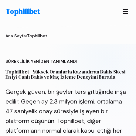
Ana İçeriğe Geç
Tophillbet
Ana Sayfa
›
Tophillbet
SÜREKLILIK YENIDEN TANIMLANDI
Tophillbet - Yüksek Oranlarla Kazandıran Bahis Sitesi |
En İyi Canlı Bahis ve Maç İzleme Deneyimi Burada
Gerçek güven, bir şeyler ters gittiğinde inşa
edilir. Geçen ay 2.3 milyon işlemi, ortalama
47 saniyelik onay süresiyle işleyen bir
platform düşünün. Tophillbet, diğer
platformların normal olarak kabul ettiği her