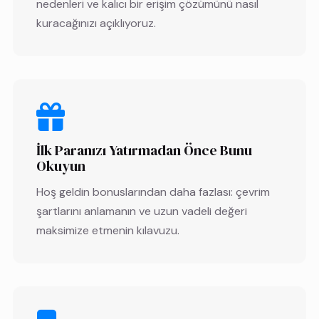
nedenleri ve kalıcı bir erişim çözümünü nasıl
kuracağınızı açıklıyoruz.
İlk Paranızı Yatırmadan Önce Bunu
Okuyun
Hoş geldin bonuslarından daha fazlası: çevrim
şartlarını anlamanın ve uzun vadeli değeri
maksimize etmenin kılavuzu.