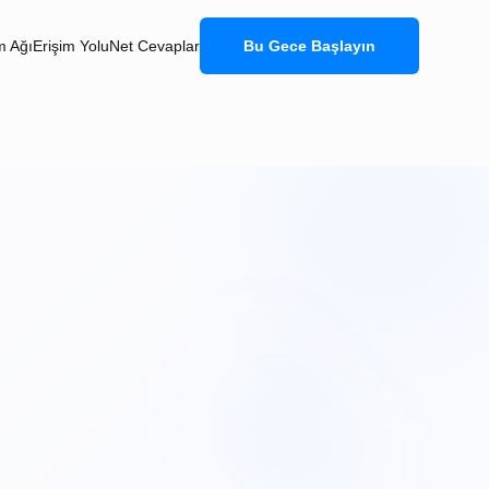
m Ağı
Erişim Yolu
Net Cevaplar
Bu Gece Başlayın