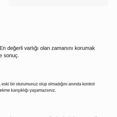
: 'En değerli varlığı olan zamanını korumak
şte sonuç.
z, eski bir oturumunuz olup olmadığını anında kontrol
 sekme karışıklığı yaşamazsınız.