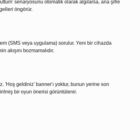
unuttum' senaryosunu otomatik olarak algılarsa, ana şifre
elleri öngörür.
öntem (SMS veya uygulama) sorulur. Yeni bir cihazda
min akışını bozmamalıdır.
z. 'Hoş geldiniz' banner'ı yoktur, bunun yerine son
rilmiş bir oyun önerisi görüntülenir.