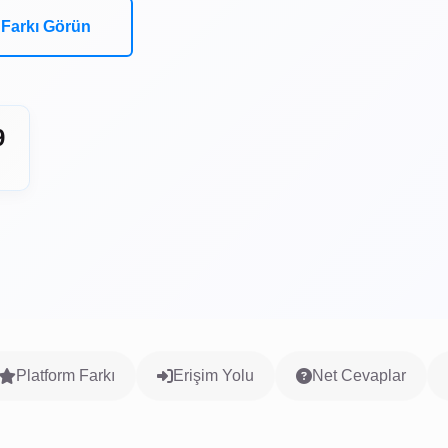
Farkı Görün
9
Platform Farkı
Erişim Yolu
Net Cevaplar