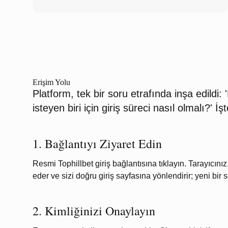
Erişim Yolu
Platform, tek bir soru etrafında inşa edildi
isteyen biri için giriş süreci nasıl olmalı?' İ
1. Bağlantıyı Ziyaret Edin
Resmi Tophillbet giriş bağlantısına tıklayın. Tarayıcını
eder ve sizi doğru giriş sayfasına yönlendirir; yeni bir
2. Kimliğinizi Onaylayın