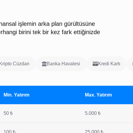
ansal işlemin arka plan gürültüsüne
hangi birini tek bir kez fark ettiğinizde
Kripto Cüzdan
Banka Havalesi
Kredi Kartı
Min. Yatırım
Max. Yatırım
50 ₺
5.000 ₺
100 ₺
25.000 ₺