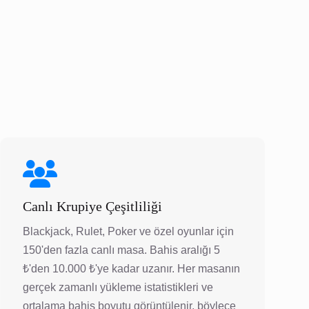
Canlı Krupiye Çeşitliliği
Blackjack, Rulet, Poker ve özel oyunlar için
150'den fazla canlı masa. Bahis aralığı 5
₺'den 10.000 ₺'ye kadar uzanır. Her masanın
gerçek zamanlı yükleme istatistikleri ve
ortalama bahis boyutu görüntülenir, böylece