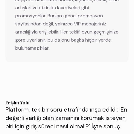
artışları ve etkinlik davetiyeleri gibi
promosyonlar. Bunlara genel promosyon
sayfasından değil, yalnızca VIP menajeriniz
aracılığıyla erişilebilir. Her teklif, oyun geçmişinize
göre uyarlanır, bu da onu başka hiçbir yerde
bulunamaz kılar.
Erişim Yolu
Platform, tek bir soru etrafında inşa edildi: 'En
değerli varlığı olan zamanını korumak isteyen
biri için giriş süreci nasıl olmalı?' İşte sonuç.