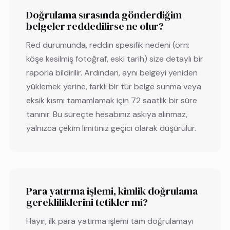
Doğrulama sırasında gönderdiğim
belgeler reddedilirse ne olur?
Red durumunda, reddin spesifik nedeni (örn:
köşe kesilmiş fotoğraf, eski tarih) size detaylı bir
raporla bildirilir. Ardından, aynı belgeyi yeniden
yüklemek yerine, farklı bir tür belge sunma veya
eksik kısmı tamamlamak için 72 saatlik bir süre
tanınır. Bu süreçte hesabınız askıya alınmaz,
yalnızca çekim limitiniz geçici olarak düşürülür.
Para yatırma işlemi, kimlik doğrulama
gerekliliklerini tetikler mi?
Hayır, ilk para yatırma işlemi tam doğrulamayı