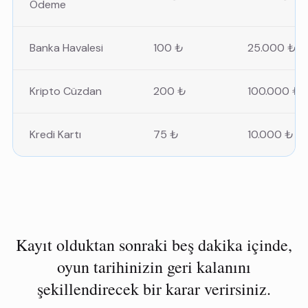
Ödeme
Banka Havalesi
100 ₺
25.000 ₺
Kripto Cüzdan
200 ₺
100.000 ₺
Kredi Kartı
75 ₺
10.000 ₺
Kayıt olduktan sonraki beş dakika içinde,
oyun tarihinizin geri kalanını
şekillendirecek bir karar verirsiniz.