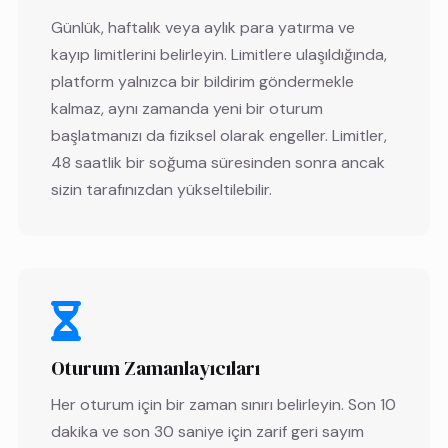
Günlük, haftalık veya aylık para yatırma ve
kayıp limitlerini belirleyin. Limitlere ulaşıldığında,
platform yalnızca bir bildirim göndermekle
kalmaz, aynı zamanda yeni bir oturum
başlatmanızı da fiziksel olarak engeller. Limitler,
48 saatlik bir soğuma süresinden sonra ancak
sizin tarafınızdan yükseltilebilir.
Oturum Zamanlayıcıları
Her oturum için bir zaman sınırı belirleyin. Son 10
dakika ve son 30 saniye için zarif geri sayım