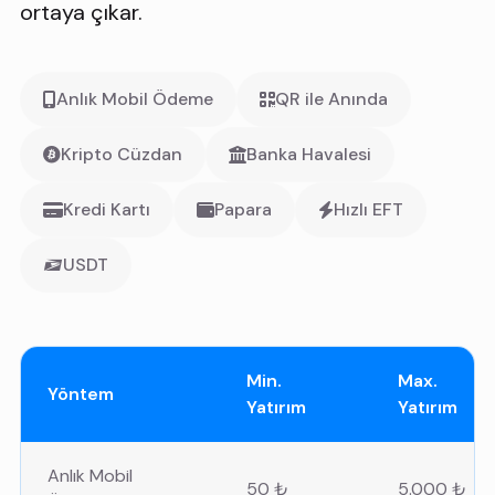
ortaya çıkar.
Anlık Mobil Ödeme
QR ile Anında
Kripto Cüzdan
Banka Havalesi
Kredi Kartı
Papara
Hızlı EFT
USDT
Min.
Max.
Yöntem
Yatırım
Yatırım
Anlık Mobil
50 ₺
5.000 ₺