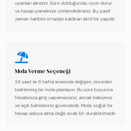
uyarıları alırsınız. Süre dolduğunda, oyun durur
ve hesap panelinize yönlendirilirsiniz. Bu, pasif
zaman takibini ortadan kaldıran aktif bir yapıdır.
Mola Verme Seçeneği
24 saat ile 6 hafta arasında değişen, önceden
belirlenmiş bir mola planlayın. Bu süre boyunca
hesabınıza giriş yapamazsınız, ancak bakiyeniz
ve açık bahisleriniz güvendedir. Mola, soğuk bir
hesap askıya alma değil, sıcak bir duraklatmadır.