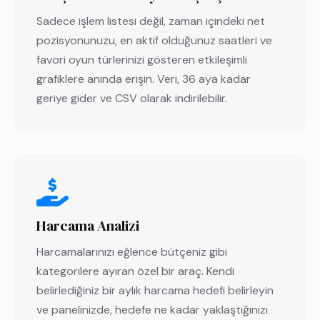
Sadece işlem listesi değil, zaman içindeki net
pozisyonunuzu, en aktif olduğunuz saatleri ve
favori oyun türlerinizi gösteren etkileşimli
grafiklere anında erişin. Veri, 36 aya kadar
geriye gider ve CSV olarak indirilebilir.
Harcama Analizi
Harcamalarınızı eğlence bütçeniz gibi
kategorilere ayıran özel bir araç. Kendi
belirlediğiniz bir aylık harcama hedefi belirleyin
ve panelinizde, hedefe ne kadar yaklaştığınızı