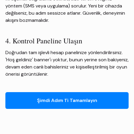
yöntem (SMS veya uygulama) sorulur. Yeni bir cihazda
değilseniz, bu adım sessizce atlanır. Güvenlik, deneyimin
akışını bozmamalıdır.
4. Kontrol Paneline Ulaşın
Doğrudan tam işlevli hesap panelinize yönlendirilirsiniz.
'Hoş geldiniz' banner'ı yoktur, bunun yerine son bakiyeniz,
devam eden canlı bahisleriniz ve kişiselleştirilmiş bir oyun
önerisi görüntülenir.
Şimdi Adım 1'i Tamamlayın