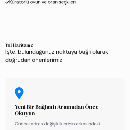
Küratörlü oyun ve oran seçkileri
Yol Haritanız
İşte, bulunduğunuz noktaya bağlı olarak
doğrudan önerilerimiz.
Yeni Bir Bağlantı Aramadan Önce
Okuyun
Güncel adres değişikliklerinin arkasındaki