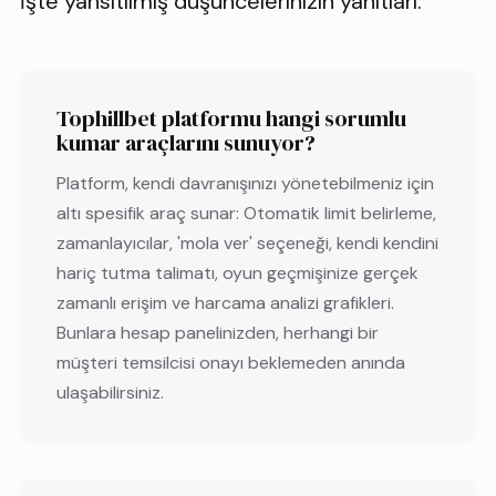
İşte yansıtılmış düşüncelerinizin yanıtları.
Tophillbet platformu hangi sorumlu
kumar araçlarını sunuyor?
Platform, kendi davranışınızı yönetebilmeniz için
altı spesifik araç sunar: Otomatik limit belirleme,
zamanlayıcılar, 'mola ver' seçeneği, kendi kendini
hariç tutma talimatı, oyun geçmişinize gerçek
zamanlı erişim ve harcama analizi grafikleri.
Bunlara hesap panelinizden, herhangi bir
müşteri temsilcisi onayı beklemeden anında
ulaşabilirsiniz.