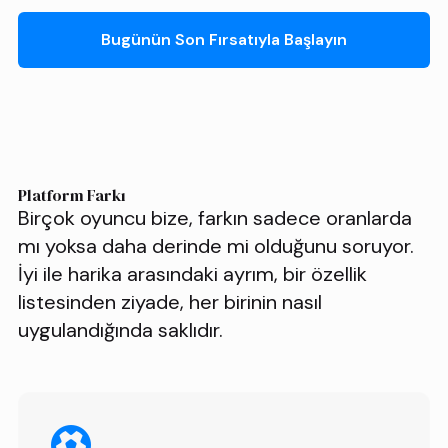
Bugünün Son Fırsatıyla Başlayın
Platform Farkı
Birçok oyuncu bize, farkın sadece oranlarda
mı yoksa daha derinde mi olduğunu soruyor.
İyi ile harika arasındaki ayrım, bir özellik
listesinden ziyade, her birinin nasıl
uygulandığında saklıdır.