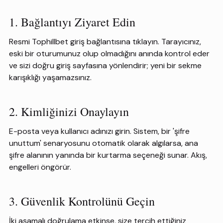
1. Bağlantıyı Ziyaret Edin
Resmi Tophillbet giriş bağlantısına tıklayın. Tarayıcınız,
eski bir oturumunuz olup olmadığını anında kontrol eder
ve sizi doğru giriş sayfasına yönlendirir; yeni bir sekme
karışıklığı yaşamazsınız.
2. Kimliğinizi Onaylayın
E-posta veya kullanıcı adınızı girin. Sistem, bir 'şifre
unuttum' senaryosunu otomatik olarak algılarsa, ana
şifre alanının yanında bir kurtarma seçeneği sunar. Akış,
engelleri öngörür.
3. Güvenlik Kontrolünü Geçin
İki aşamalı doğrulama etkinse, size tercih ettiğiniz