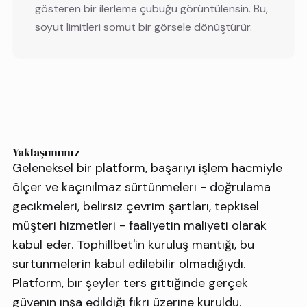
gösteren bir ilerleme çubuğu görüntülensin. Bu,
soyut limitleri somut bir görsele dönüştürür.
Yaklaşımımız
Geleneksel bir platform, başarıyı işlem hacmiyle
ölçer ve kaçınılmaz sürtünmeleri - doğrulama
gecikmeleri, belirsiz çevrim şartları, tepkisel
müşteri hizmetleri - faaliyetin maliyeti olarak
kabul eder. Tophillbet'in kuruluş mantığı, bu
sürtünmelerin kabul edilebilir olmadığıydı.
Platform, bir şeyler ters gittiğinde gerçek
güvenin inşa edildiği fikri üzerine kuruldu.