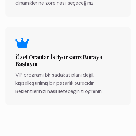
dinamiklerine göre nasıl seçeceğiniz.
Özel Oranlar İstiyorsanız Buraya
Başlayın
VIP programı bir sadakat planı değil,
kişiselleştirilmiş bir pazarlık sürecidir.
Beklentilerinizi nasıl ileteceğinizi öğrenin.