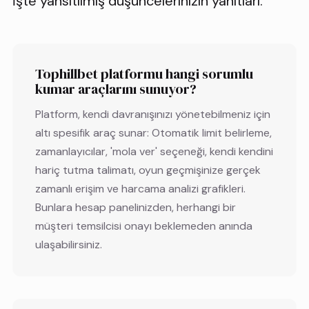
İşte yansıtılmış düşüncelerinizin yanıtları.
Tophillbet platformu hangi sorumlu
kumar araçlarını sunuyor?
Platform, kendi davranışınızı yönetebilmeniz için
altı spesifik araç sunar: Otomatik limit belirleme,
zamanlayıcılar, 'mola ver' seçeneği, kendi kendini
hariç tutma talimatı, oyun geçmişinize gerçek
zamanlı erişim ve harcama analizi grafikleri.
Bunlara hesap panelinizden, herhangi bir
müşteri temsilcisi onayı beklemeden anında
ulaşabilirsiniz.