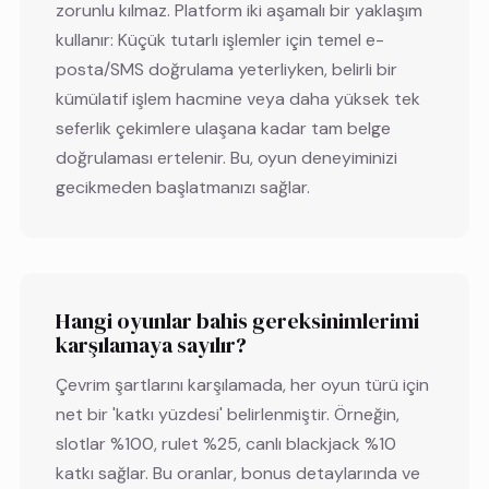
zorunlu kılmaz. Platform iki aşamalı bir yaklaşım
kullanır: Küçük tutarlı işlemler için temel e-
posta/SMS doğrulama yeterliyken, belirli bir
kümülatif işlem hacmine veya daha yüksek tek
seferlik çekimlere ulaşana kadar tam belge
doğrulaması ertelenir. Bu, oyun deneyiminizi
gecikmeden başlatmanızı sağlar.
Hangi oyunlar bahis gereksinimlerimi
karşılamaya sayılır?
Çevrim şartlarını karşılamada, her oyun türü için
net bir 'katkı yüzdesi' belirlenmiştir. Örneğin,
slotlar %100, rulet %25, canlı blackjack %10
katkı sağlar. Bu oranlar, bonus detaylarında ve