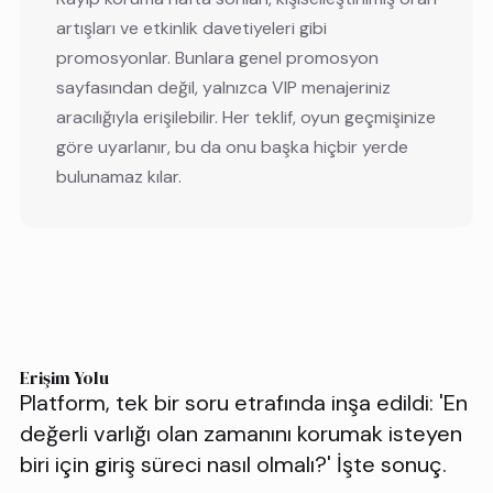
artışları ve etkinlik davetiyeleri gibi
promosyonlar. Bunlara genel promosyon
sayfasından değil, yalnızca VIP menajeriniz
aracılığıyla erişilebilir. Her teklif, oyun geçmişinize
göre uyarlanır, bu da onu başka hiçbir yerde
bulunamaz kılar.
Erişim Yolu
Platform, tek bir soru etrafında inşa edildi: 'En
değerli varlığı olan zamanını korumak isteyen
biri için giriş süreci nasıl olmalı?' İşte sonuç.