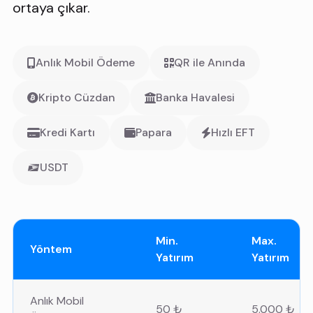
ortaya çıkar.
Anlık Mobil Ödeme
QR ile Anında
Kripto Cüzdan
Banka Havalesi
Kredi Kartı
Papara
Hızlı EFT
USDT
Min.
Max.
Yöntem
Yatırım
Yatırım
Anlık Mobil
50 ₺
5.000 ₺