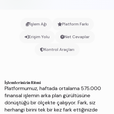
İşlem Ağı
Platform Farkı
Erişim Yolu
Net Cevaplar
Kontrol Araçları
İşlemlerinizin Ritmi
Platformumuz, haftada ortalama 575.000
finansal işlemin arka plan gürültüsüne
dönüştüğü bir ölçekte çalışıyor. Fark, siz
herhangi birini tek bir kez fark ettiğinizde