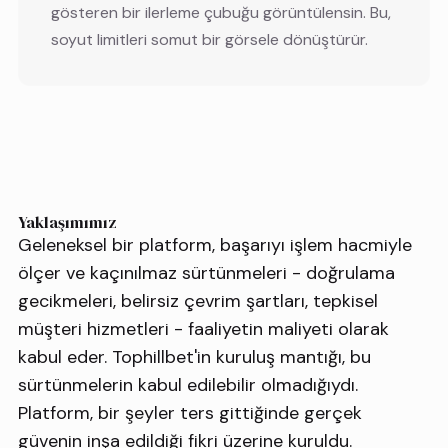
gösteren bir ilerleme çubuğu görüntülensin. Bu,
soyut limitleri somut bir görsele dönüştürür.
Yaklaşımımız
Geleneksel bir platform, başarıyı işlem hacmiyle
ölçer ve kaçınılmaz sürtünmeleri - doğrulama
gecikmeleri, belirsiz çevrim şartları, tepkisel
müşteri hizmetleri - faaliyetin maliyeti olarak
kabul eder. Tophillbet'in kuruluş mantığı, bu
sürtünmelerin kabul edilebilir olmadığıydı.
Platform, bir şeyler ters gittiğinde gerçek
güvenin inşa edildiği fikri üzerine kuruldu.