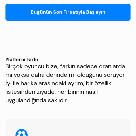
Bugünün Son Fırsatıyla Başlayın
Platform Farkı
Birçok oyuncu bize, farkın sadece oranlarda
mı yoksa daha derinde mi olduğunu soruyor.
İyi ile harika arasındaki ayrım, bir özellik
listesinden ziyade, her birinin nasıl
uygulandığında saklıdır.