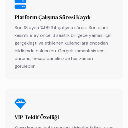
Platform Çalışma Süresi Kaydı
Son 18 ayda %99.94 çalışma süresi. Son planlı
kesinti, 9 ay önce, 3 saatlik bir gece yaması için
gerçekleşti ve etkilenen kullanıcılara önceden
bildirimde bulunuldu. Gerçek zamanlı sistem
durumu, hesap panelinizde her zaman
görülebilir.
VIP Teklif Özelliği
Kayıp koruma hafta sonları, kişiselleştirilmiş oran