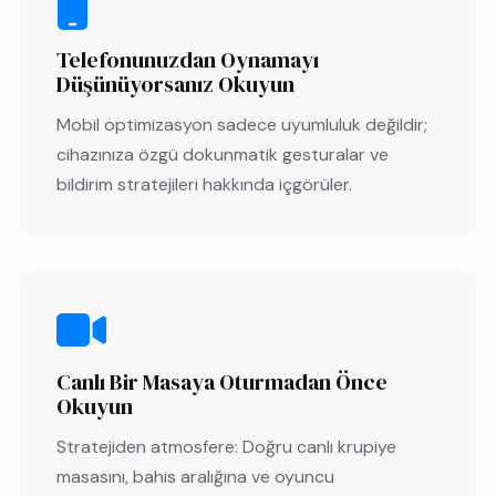
Telefonunuzdan Oynamayı
Düşünüyorsanız Okuyun
Mobil optimizasyon sadece uyumluluk değildir;
cihazınıza özgü dokunmatik gesturalar ve
bildirim stratejileri hakkında içgörüler.
Canlı Bir Masaya Oturmadan Önce
Okuyun
Stratejiden atmosfere: Doğru canlı krupiye
masasını, bahis aralığına ve oyuncu