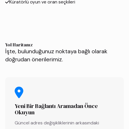
Küratörlü oyun ve oran seçkileri
Yol Haritanız
İşte, bulunduğunuz noktaya bağlı olarak
doğrudan önerilerimiz.
Yeni Bir Bağlantı Aramadan Önce
Okuyun
Güncel adres değişikliklerinin arkasındaki