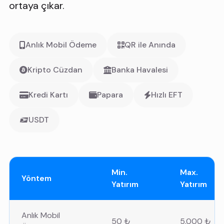
ortaya çıkar.
Anlık Mobil Ödeme
QR ile Anında
Kripto Cüzdan
Banka Havalesi
Kredi Kartı
Papara
Hızlı EFT
USDT
Min.
Max.
Yöntem
Yatırım
Yatırım
Anlık Mobil
50 ₺
5.000 ₺