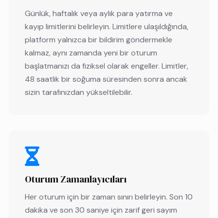
Günlük, haftalık veya aylık para yatırma ve
kayıp limitlerini belirleyin. Limitlere ulaşıldığında,
platform yalnızca bir bildirim göndermekle
kalmaz, aynı zamanda yeni bir oturum
başlatmanızı da fiziksel olarak engeller. Limitler,
48 saatlik bir soğuma süresinden sonra ancak
sizin tarafınızdan yükseltilebilir.
Oturum Zamanlayıcıları
Her oturum için bir zaman sınırı belirleyin. Son 10
dakika ve son 30 saniye için zarif geri sayım