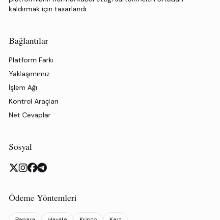
kaldırmak için tasarlandı.
Bağlantılar
Platform Farkı
Yaklaşımımız
İşlem Ağı
Kontrol Araçları
Net Cevaplar
Sosyal
Ödeme Yöntemleri
Papara
Havale
Kripto
Kart