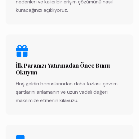
nedenleri ve kalıcı bir erişim çözümünü nasıl
kuracağınızı açıklıyoruz.
İlk Paranızı Yatırmadan Önce Bunu
Okuyun
Hoş geldin bonuslarından daha fazlası: çevrim
şartlarını anlamanın ve uzun vadeli değeri
maksimize etmenin kılavuzu.