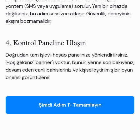
yöntem (SMS veya uygulama) sorulur. Yeni bir cihazda
değilseniz, bu adım sessizce atlanır. Güvenlik, deneyimin
akışını bozmamalıdır.
4. Kontrol Paneline Ulaşın
Doğrudan tam işlevli hesap panelinize yönlendirilirsiniz.
'Hoş geldiniz' banner'ı yoktur, bunun yerine son bakiyeniz,
devam eden canlı bahisleriniz ve kişiselleştirilmiş bir oyun
önerisi görüntülenir.
Şimdi Adım 1'i Tamamlayın