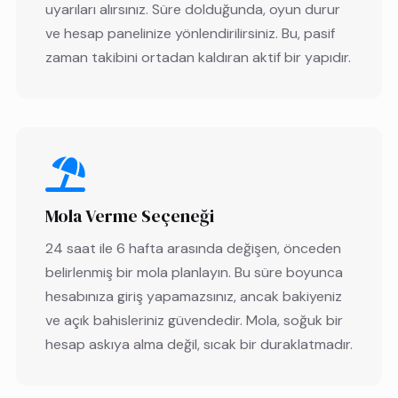
uyarıları alırsınız. Süre dolduğunda, oyun durur
ve hesap panelinize yönlendirilirsiniz. Bu, pasif
zaman takibini ortadan kaldıran aktif bir yapıdır.
Mola Verme Seçeneği
24 saat ile 6 hafta arasında değişen, önceden
belirlenmiş bir mola planlayın. Bu süre boyunca
hesabınıza giriş yapamazsınız, ancak bakiyeniz
ve açık bahisleriniz güvendedir. Mola, soğuk bir
hesap askıya alma değil, sıcak bir duraklatmadır.