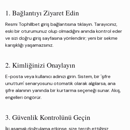
1. Bağlantıyı Ziyaret Edin
Resmi Tophillbet giriş bağlantısına tıklayın. Tarayıcınız,
eski bir oturumunuz olup olmadığını anında kontrol eder
ve sizi doğru giriş sayfasına yönlendirir; yeni bir sekme
karışıklığı yaşamazsınız.
2. Kimliğinizi Onaylayın
E-posta veya kullanıcı adınızı girin. Sistem, bir 'şifre
unuttum' senaryosunu otomatik olarak algılarsa, ana
şifre alanının yanında bir kurtarma seçeneği sunar. Akış,
engelleri öngörür.
3. Güvenlik Kontrolünü Geçin
İki aşamalı doğrulama etkinse, size tercih ettiğiniz