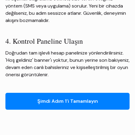
yöntem (SMS veya uygulama) sorulur. Yeni bir cihazda
değilseniz, bu adım sessizce atlanır. Güvenlik, deneyimin
akışını bozmamalıdır.
4. Kontrol Paneline Ulaşın
Doğrudan tam işlevli hesap panelinize yönlendirilirsiniz.
'Hoş geldiniz' banner'ı yoktur, bunun yerine son bakiyeniz,
devam eden canlı bahisleriniz ve kişiselleştirilmiş bir oyun
önerisi görüntülenir.
Şimdi Adım 1'i Tamamlayın