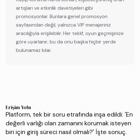
artışları ve etkinlik davetiyeleri gibi
promosyonlar. Bunlara genel promosyon
sayfasından değil, yalnızca VIP menajeriniz
aracılığıyla erişilebilir. Her teklif, oyun geçmişinize
göre uyarlanır, bu da onu başka hiçbir yerde
bulunamaz kılar.
Erişim Yolu
Platform, tek bir soru etrafında inşa edildi: 'En
değerli varlığı olan zamanını korumak isteyen
biri için giriş süreci nasıl olmalı?' İşte sonuç.