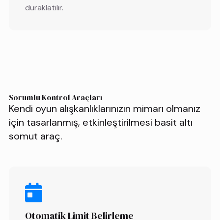
duraklatılır.
Sorumlu Kontrol Araçları
Kendi oyun alışkanlıklarınızın mimarı olmanız
için tasarlanmış, etkinleştirilmesi basit altı
somut araç.
Otomatik Limit Belirleme