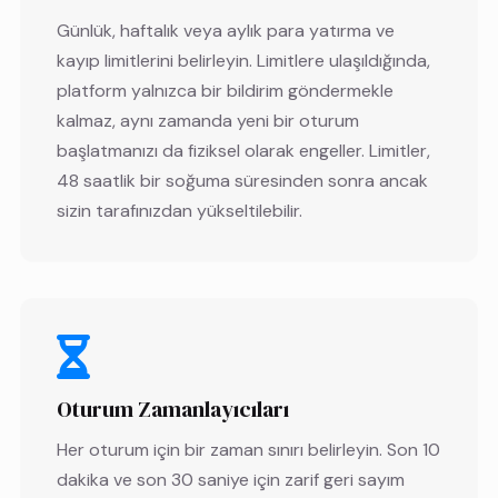
Günlük, haftalık veya aylık para yatırma ve
kayıp limitlerini belirleyin. Limitlere ulaşıldığında,
platform yalnızca bir bildirim göndermekle
kalmaz, aynı zamanda yeni bir oturum
başlatmanızı da fiziksel olarak engeller. Limitler,
48 saatlik bir soğuma süresinden sonra ancak
sizin tarafınızdan yükseltilebilir.
Oturum Zamanlayıcıları
Her oturum için bir zaman sınırı belirleyin. Son 10
dakika ve son 30 saniye için zarif geri sayım