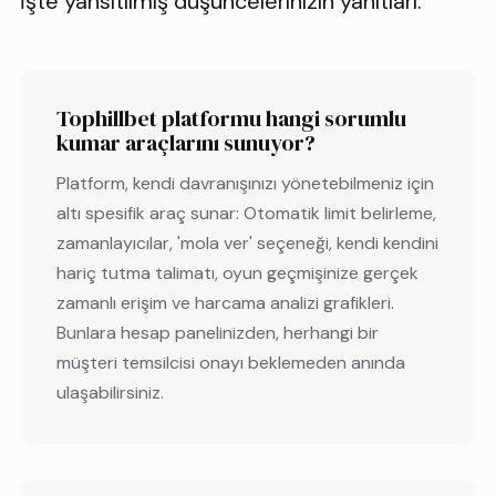
İşte yansıtılmış düşüncelerinizin yanıtları.
Tophillbet platformu hangi sorumlu
kumar araçlarını sunuyor?
Platform, kendi davranışınızı yönetebilmeniz için
altı spesifik araç sunar: Otomatik limit belirleme,
zamanlayıcılar, 'mola ver' seçeneği, kendi kendini
hariç tutma talimatı, oyun geçmişinize gerçek
zamanlı erişim ve harcama analizi grafikleri.
Bunlara hesap panelinizden, herhangi bir
müşteri temsilcisi onayı beklemeden anında
ulaşabilirsiniz.