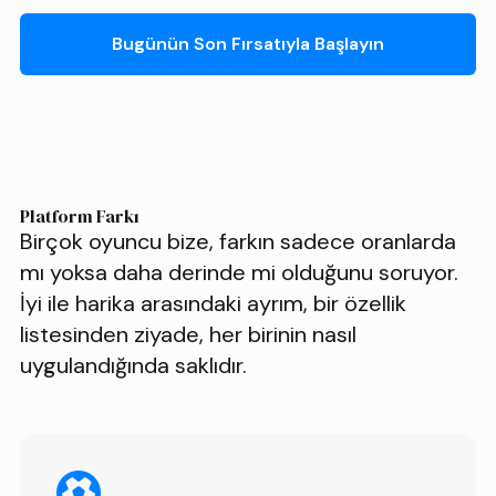
Bugünün Son Fırsatıyla Başlayın
Platform Farkı
Birçok oyuncu bize, farkın sadece oranlarda
mı yoksa daha derinde mi olduğunu soruyor.
İyi ile harika arasındaki ayrım, bir özellik
listesinden ziyade, her birinin nasıl
uygulandığında saklıdır.