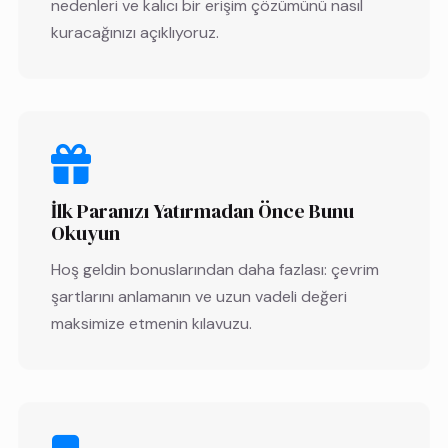
nedenleri ve kalıcı bir erişim çözümünü nasıl
kuracağınızı açıklıyoruz.
İlk Paranızı Yatırmadan Önce Bunu
Okuyun
Hoş geldin bonuslarından daha fazlası: çevrim
şartlarını anlamanın ve uzun vadeli değeri
maksimize etmenin kılavuzu.