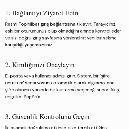
1. Bağlantıyı Ziyaret Edin
Resmi Tophillbet giriş bağlantısına tıklayın. Tarayıcınız,
eski bir oturumunuz olup olmadığını anında kontrol eder
ve sizi doğru giriş sayfasına yönlendirir; yeni bir sekme
karışıklığı yaşamazsınız.
2. Kimliğinizi Onaylayın
E-posta veya kullanıcı adınızı girin. Sistem, bir 'şifre
unuttum' senaryosunu otomatik olarak algılarsa, ana
şifre alanının yanında bir kurtarma seçeneği sunar. Akış,
engelleri öngörür.
3. Güvenlik Kontrolünü Geçin
İki aşamalı doğrulama etkinse, size tercih ettiğiniz