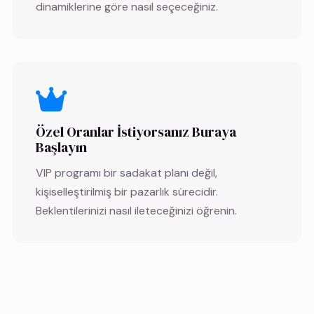
dinamiklerine göre nasıl seçeceğiniz.
Özel Oranlar İstiyorsanız Buraya
Başlayın
VIP programı bir sadakat planı değil,
kişiselleştirilmiş bir pazarlık sürecidir.
Beklentilerinizi nasıl ileteceğinizi öğrenin.