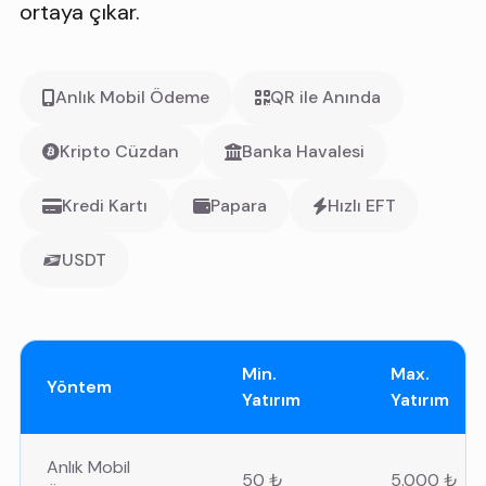
ortaya çıkar.
Anlık Mobil Ödeme
QR ile Anında
Kripto Cüzdan
Banka Havalesi
Kredi Kartı
Papara
Hızlı EFT
USDT
Min.
Max.
Yöntem
Yatırım
Yatırım
Anlık Mobil
50 ₺
5.000 ₺