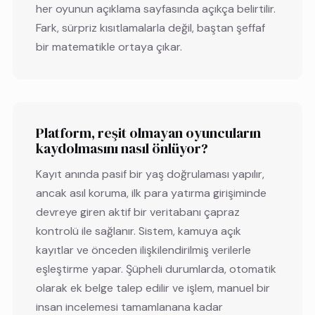
her oyunun açıklama sayfasında açıkça belirtilir.
Fark, sürpriz kısıtlamalarla değil, baştan şeffaf
bir matematikle ortaya çıkar.
Platform, reşit olmayan oyuncuların
kaydolmasını nasıl önlüyor?
Kayıt anında pasif bir yaş doğrulaması yapılır,
ancak asıl koruma, ilk para yatırma girişiminde
devreye giren aktif bir veritabanı çapraz
kontrolü ile sağlanır. Sistem, kamuya açık
kayıtlar ve önceden ilişkilendirilmiş verilerle
eşleştirme yapar. Şüpheli durumlarda, otomatik
olarak ek belge talep edilir ve işlem, manuel bir
insan incelemesi tamamlanana kadar