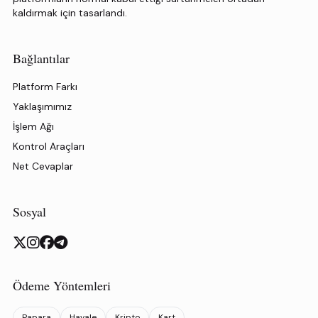
kaldırmak için tasarlandı.
Bağlantılar
Platform Farkı
Yaklaşımımız
İşlem Ağı
Kontrol Araçları
Net Cevaplar
Sosyal
Ödeme Yöntemleri
Papara
Havale
Kripto
Kart