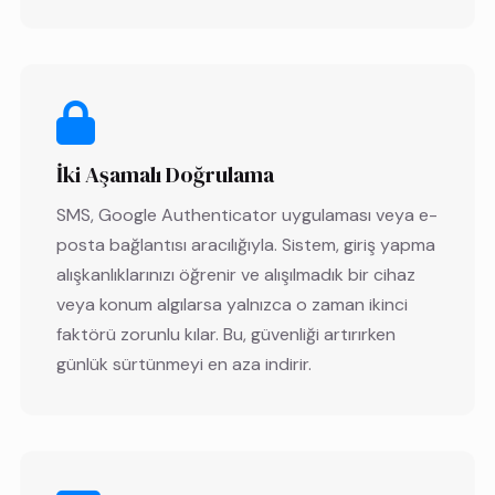
İki Aşamalı Doğrulama
SMS, Google Authenticator uygulaması veya e-
posta bağlantısı aracılığıyla. Sistem, giriş yapma
alışkanlıklarınızı öğrenir ve alışılmadık bir cihaz
veya konum algılarsa yalnızca o zaman ikinci
faktörü zorunlu kılar. Bu, güvenliği artırırken
günlük sürtünmeyi en aza indirir.