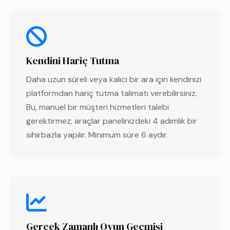
Kendini Hariç Tutma
Daha uzun süreli veya kalıcı bir ara için kendinizi
platformdan hariç tutma talimatı verebilirsiniz.
Bu, manuel bir müşteri hizmetleri talebi
gerektirmez; araçlar panelinizdeki 4 adımlık bir
sihirbazla yapılır. Minimum süre 6 aydır.
Gerçek Zamanlı Oyun Geçmişi