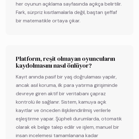
her oyunun açıklama sayfasında açıkça belirtilir.
Fark, sürpriz kısıtlamalarla değil, baştan şeffaf
bir matematikle ortaya çıkar.
Platform, reşit olmayan oyuncuların
kaydolmasını nasıl önlüyor?
Kayıt anında pasif bir yaş doğrulaması yapılır,
ancak asıl koruma, ilk para yatırma girişiminde
devreye giren aktif bir veritabanı çapraz
kontrolü ile sağlanır. Sistem, kamuya açık
kayıtlar ve önceden ilişkilendirilmiş verilerle
eşleştirme yapar. Şüpheli durumlarda, otomatik
olarak ek belge talep edilir ve işlem, manuel bir
insan incelemesi tamamlanana kadar