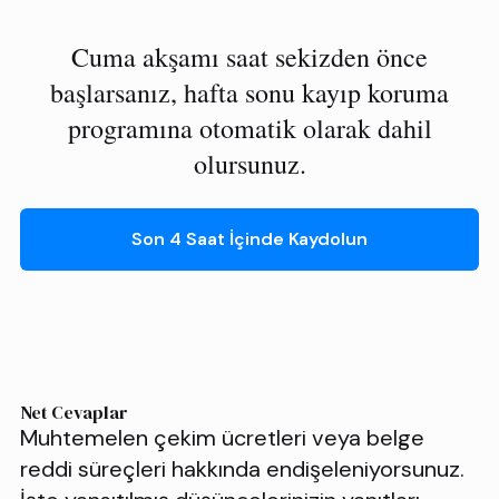
Cuma akşamı saat sekizden önce
başlarsanız, hafta sonu kayıp koruma
programına otomatik olarak dahil
olursunuz.
Son 4 Saat İçinde Kaydolun
Net Cevaplar
Muhtemelen çekim ücretleri veya belge
reddi süreçleri hakkında endişeleniyorsunuz.