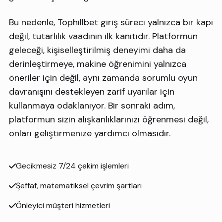
Bu nedenle, Tophillbet giriş süreci yalnızca bir kapı
değil, tutarlılık vaadinin ilk kanıtıdır. Platformun
geleceği, kişiselleştirilmiş deneyimi daha da
derinleştirmeye, makine öğrenimini yalnızca
öneriler için değil, aynı zamanda sorumlu oyun
davranışını destekleyen zarif uyarılar için
kullanmaya odaklanıyor. Bir sonraki adım,
platformun sizin alışkanlıklarınızı öğrenmesi değil,
onları geliştirmenize yardımcı olmasıdır.
Gecikmesiz 7/24 çekim işlemleri
Şeffaf, matematiksel çevrim şartları
Önleyici müşteri hizmetleri