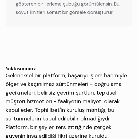
gösteren bir ilerleme çubuğu görüntülensin. Bu,
soyut limitleri somut bir görsele dönüştürür.
Yaklaşımımız
Geleneksel bir platform, başarıyı işlem hacmiyle
ölçer ve kaçınılmaz sürtünmeleri - doğrulama
gecikmeleri, belirsiz çevrim şartları, tepkisel
müşteri hizmetleri - faaliyetin maliyeti olarak
kabul eder. Tophillbet'in kuruluş mantığı, bu
sürtünmelerin kabul edilebilir olmadığıydı.
Platform, bir şeyler ters gittiğinde gerçek
güvenin inşa edildiği fikri üzerine kuruldu.