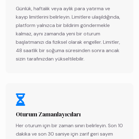
Günlük, haftalık veya aylık para yatırma ve
kayıp limitlerini belirleyin. Limitlere ulaşıldığında,
platform yalnızca bir bildirim göndermekle
kalmaz, aynı zamanda yeni bir oturum
başlatmanızı da fiziksel olarak engeller. Limitler,
48 saatlik bir soğuma süresinden sonra ancak
sizin tarafınızdan yükseltilebilir.
Oturum Zamanlayıcıları
Her oturum için bir zaman sınırı belirleyin. Son 10
dakika ve son 30 saniye için zarif geri sayım