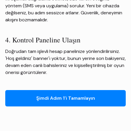
yöntem (SMS veya uygulama) sorulur. Yeni bir cihazda
değilseniz, bu adım sessizce atlanır. Güvenlik, deneyimin
akışını bozmamalıdır.
4. Kontrol Paneline Ulaşın
Doğrudan tam işlevli hesap panelinize yönlendirilirsiniz.
'Hoş geldiniz' banner'ı yoktur, bunun yerine son bakiyeniz,
devam eden canlı bahisleriniz ve kişiselleştirilmiş bir oyun
önerisi görüntülenir.
Şimdi Adım 1'i Tamamlayın