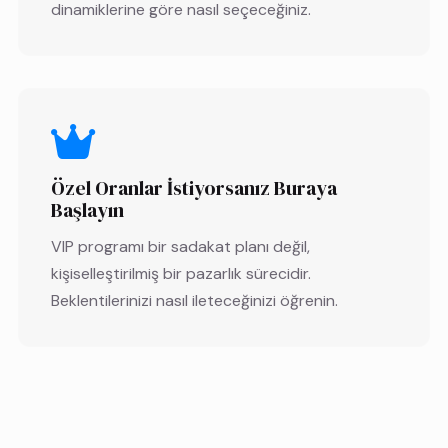
dinamiklerine göre nasıl seçeceğiniz.
Özel Oranlar İstiyorsanız Buraya
Başlayın
VIP programı bir sadakat planı değil,
kişiselleştirilmiş bir pazarlık sürecidir.
Beklentilerinizi nasıl ileteceğinizi öğrenin.