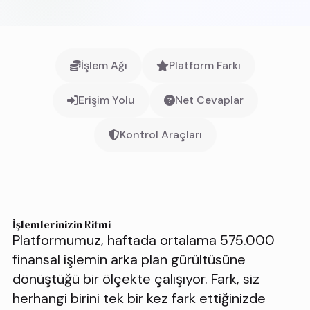
İşlem Ağı
Platform Farkı
Erişim Yolu
Net Cevaplar
Kontrol Araçları
İşlemlerinizin Ritmi
Platformumuz, haftada ortalama 575.000
finansal işlemin arka plan gürültüsüne
dönüştüğü bir ölçekte çalışıyor. Fark, siz
herhangi birini tek bir kez fark ettiğinizde