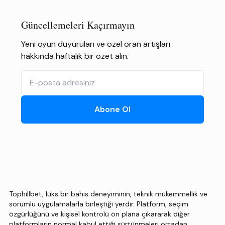
Güncellemeleri Kaçırmayın
Yeni oyun duyuruları ve özel oran artışları
hakkında haftalık bir özet alın.
Abone Ol
Tophillbet, lüks bir bahis deneyiminin, teknik mükemmellik ve
sorumlu uygulamalarla birleştiği yerdir. Platform, seçim
özgürlüğünü ve kişisel kontrolü ön plana çıkararak diğer
platformların normal kabul ettiği sürtünmeleri ortadan