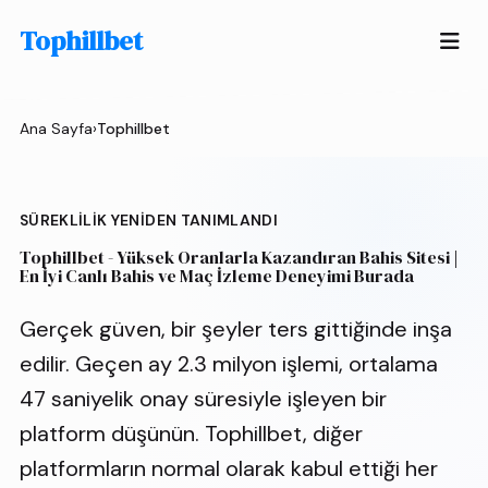
Ana İçeriğe Geç
Tophillbet
Ana Sayfa
›
Tophillbet
SÜREKLILIK YENIDEN TANIMLANDI
Tophillbet - Yüksek Oranlarla Kazandıran Bahis Sitesi |
En İyi Canlı Bahis ve Maç İzleme Deneyimi Burada
Gerçek güven, bir şeyler ters gittiğinde inşa
edilir. Geçen ay 2.3 milyon işlemi, ortalama
47 saniyelik onay süresiyle işleyen bir
platform düşünün. Tophillbet, diğer
platformların normal olarak kabul ettiği her