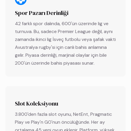
Spor Pazarı Derinliği
42 farklı spor dalında, 600'ün üzerinde lig ve
turnuva. Bu, sadece Premier League değil, aynı
zamanda ikinci lig İsveç futbolu veya şafak vakti
Avustralya rugby'si için canlı bahis anlamına
gelir. Piyasa derinliği, marjinal olaylar için bile
200'ün üzerinde bahis piyasası sunar.
Slot Koleksiyonu
3.800'den fazla slot oyunu, NetEnt, Pragmatic
Play ve Play'n GO'nun öncülüğünde. Her ay
ortalama 45 yeni oyun eklenir. Platform, yüksek