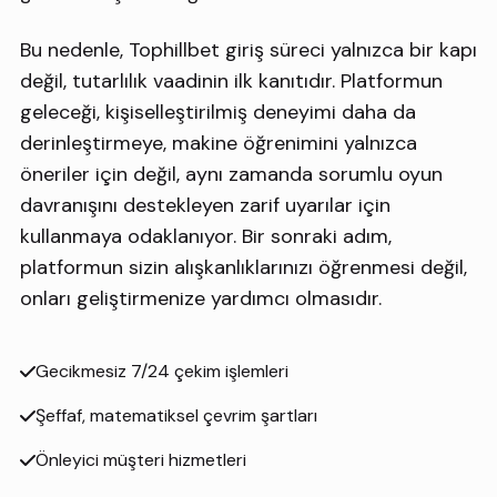
Bu nedenle, Tophillbet giriş süreci yalnızca bir kapı
değil, tutarlılık vaadinin ilk kanıtıdır. Platformun
geleceği, kişiselleştirilmiş deneyimi daha da
derinleştirmeye, makine öğrenimini yalnızca
öneriler için değil, aynı zamanda sorumlu oyun
davranışını destekleyen zarif uyarılar için
kullanmaya odaklanıyor. Bir sonraki adım,
platformun sizin alışkanlıklarınızı öğrenmesi değil,
onları geliştirmenize yardımcı olmasıdır.
Gecikmesiz 7/24 çekim işlemleri
Şeffaf, matematiksel çevrim şartları
Önleyici müşteri hizmetleri