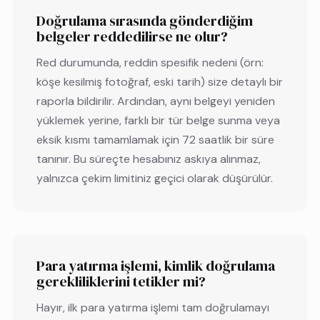
Doğrulama sırasında gönderdiğim
belgeler reddedilirse ne olur?
Red durumunda, reddin spesifik nedeni (örn:
köşe kesilmiş fotoğraf, eski tarih) size detaylı bir
raporla bildirilir. Ardından, aynı belgeyi yeniden
yüklemek yerine, farklı bir tür belge sunma veya
eksik kısmı tamamlamak için 72 saatlik bir süre
tanınır. Bu süreçte hesabınız askıya alınmaz,
yalnızca çekim limitiniz geçici olarak düşürülür.
Para yatırma işlemi, kimlik doğrulama
gerekliliklerini tetikler mi?
Hayır, ilk para yatırma işlemi tam doğrulamayı