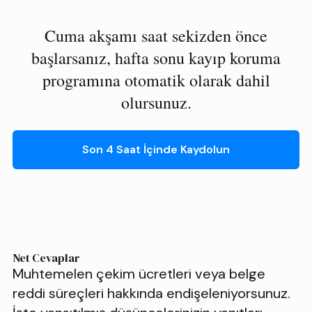
Cuma akşamı saat sekizden önce
başlarsanız, hafta sonu kayıp koruma
programına otomatik olarak dahil
olursunuz.
Son 4 Saat İçinde Kaydolun
Net Cevaplar
Muhtemelen çekim ücretleri veya belge
reddi süreçleri hakkında endişeleniyorsunuz.