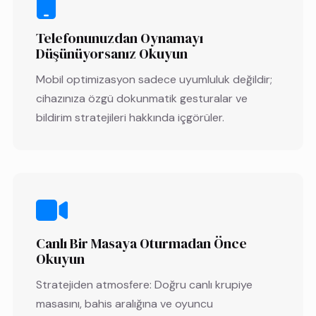
Telefonunuzdan Oynamayı
Düşünüyorsanız Okuyun
Mobil optimizasyon sadece uyumluluk değildir;
cihazınıza özgü dokunmatik gesturalar ve
bildirim stratejileri hakkında içgörüler.
Canlı Bir Masaya Oturmadan Önce
Okuyun
Stratejiden atmosfere: Doğru canlı krupiye
masasını, bahis aralığına ve oyuncu