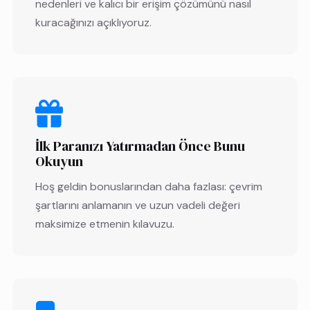
nedenleri ve kalıcı bir erişim çözümünü nasıl
kuracağınızı açıklıyoruz.
İlk Paranızı Yatırmadan Önce Bunu
Okuyun
Hoş geldin bonuslarından daha fazlası: çevrim
şartlarını anlamanın ve uzun vadeli değeri
maksimize etmenin kılavuzu.