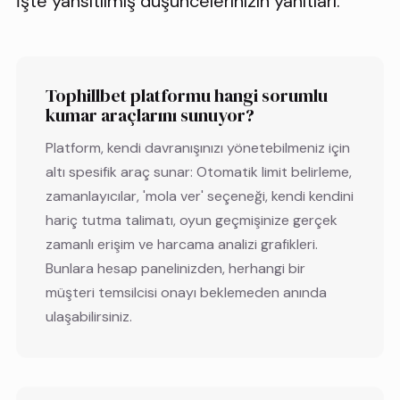
İşte yansıtılmış düşüncelerinizin yanıtları.
Tophillbet platformu hangi sorumlu
kumar araçlarını sunuyor?
Platform, kendi davranışınızı yönetebilmeniz için
altı spesifik araç sunar: Otomatik limit belirleme,
zamanlayıcılar, 'mola ver' seçeneği, kendi kendini
hariç tutma talimatı, oyun geçmişinize gerçek
zamanlı erişim ve harcama analizi grafikleri.
Bunlara hesap panelinizden, herhangi bir
müşteri temsilcisi onayı beklemeden anında
ulaşabilirsiniz.