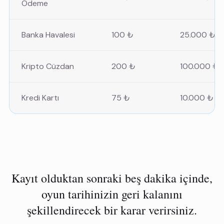
Ödeme
Banka Havalesi
100 ₺
25.000 ₺
Kripto Cüzdan
200 ₺
100.000 ₺
Kredi Kartı
75 ₺
10.000 ₺
Kayıt olduktan sonraki beş dakika içinde,
oyun tarihinizin geri kalanını
şekillendirecek bir karar verirsiniz.