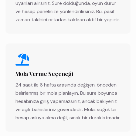
uyarıları alırsınız. Süre dolduğunda, oyun durur
ve hesap panelinize yönlendirilirsiniz. Bu, pasif
zaman takibini ortadan kaldıran aktif bir yapıdır.
Mola Verme Seçeneği
24 saat ile 6 hafta arasında değişen, önceden
belirlenmiş bir mola planlayın. Bu süre boyunca
hesabınıza giriş yapamazsınız, ancak bakiyeniz
ve açık bahisleriniz güvendedir. Mola, soğuk bir
hesap askıya alma değil, sıcak bir duraklatmadır.