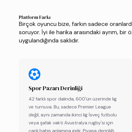
Platform Farkı
Birçok oyuncu bize, farkın sadece oranlar
soruyor. İyi ile harika arasındaki ayrım, bir ö
uygulandığında saklıdır.
Spor Pazarı Derinliği
42 farklı spor dalında, 600'ün üzerinde lig
ve turnuva. Bu, sadece Premier League
değil, aynı zamanda ikinci lig İsveç futbolu
veya şafak vakti Avustralya rugby'si için
canlı bahis anlamına gelir. Piyasa derinliği,