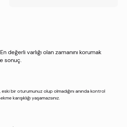
 'En değerli varlığı olan zamanını korumak
şte sonuç.
ız, eski bir oturumunuz olup olmadığını anında kontrol
 sekme karışıklığı yaşamazsınız.