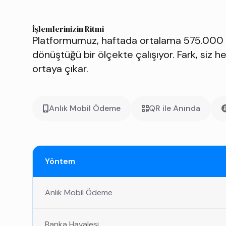
İşlemlerinizin Ritmi
Platformumuz, haftada ortalama 575.000 fi
dönüştüğü bir ölçekte çalışıyor. Fark, siz he
ortaya çıkar.
Anlık Mobil Ödeme
QR ile Anında
Yöntem
Anlık Mobil Ödeme
Banka Havalesi