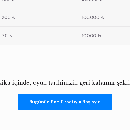
200 ₺
100.000 ₺
75 ₺
10.000 ₺
ka içinde, oyun tarihinizin geri kalanını şekil
Bugünün Son Fırsatıyla Başlayın