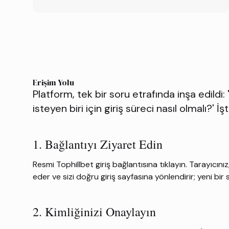
Erişim Yolu
Platform, tek bir soru etrafında inşa edildi:
isteyen biri için giriş süreci nasıl olmalı?' İ
1. Bağlantıyı Ziyaret Edin
Resmi Tophillbet giriş bağlantısına tıklayın. Tarayıcın
eder ve sizi doğru giriş sayfasına yönlendirir; yeni bir
2. Kimliğinizi Onaylayın