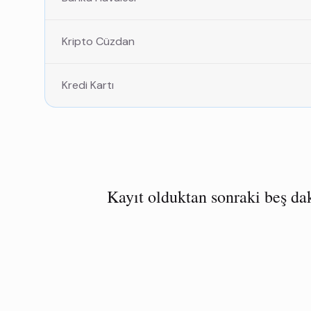
Kripto Cüzdan
Kredi Kartı
Kayıt olduktan sonraki beş daki