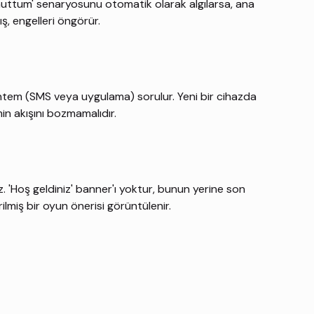
e unuttum' senaryosunu otomatik olarak algılarsa, ana
ş, engelleri öngörür.
yöntem (SMS veya uygulama) sorulur. Yeni bir cihazda
in akışını bozmamalıdır.
z. 'Hoş geldiniz' banner'ı yoktur, bunun yerine son
rilmiş bir oyun önerisi görüntülenir.