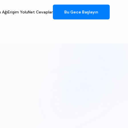
m Ağı
Erişim Yolu
Net Cevaplar
Bu Gece Başlayın