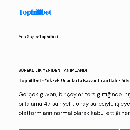
Ana İçeriğe Geç
Tophillbet
Ana Sayfa
›
Tophillbet
SÜREKLILIK YENIDEN TANIMLANDI
Tophillbet - Yüksek Oranlarla Kazandıran Bahis Sites
Gerçek güven, bir şeyler ters gittiğinde inş
ortalama 47 saniyelik onay süresiyle işleye
platformların normal olarak kabul ettiği he