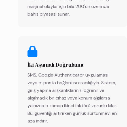
marjinal olaylar için bile 200'ün üzerinde
bahis piyasası sunar.
İki Aşamalı Doğrulama
SMS, Google Authenticator uygulaması
veya e-posta bağlantısı aracılığıyla. Sistem,
giriş yapma alışkanlıklarınızı öğrenir ve
alışılmadık bir cihaz veya konum algılarsa
yalnızca o zaman ikinci faktörü zorunlu kılar.
Bu, güvenliği artırırken günlük sürtünmeyi en
aza indirir.