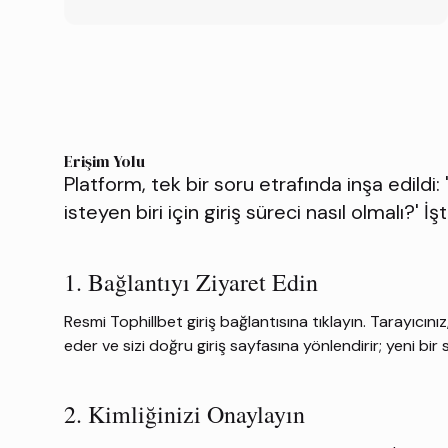
Erişim Yolu
Platform, tek bir soru etrafında inşa edildi:
isteyen biri için giriş süreci nasıl olmalı?' İ
1. Bağlantıyı Ziyaret Edin
Resmi Tophillbet giriş bağlantısına tıklayın. Tarayıcın
eder ve sizi doğru giriş sayfasına yönlendirir; yeni bir
2. Kimliğinizi Onaylayın