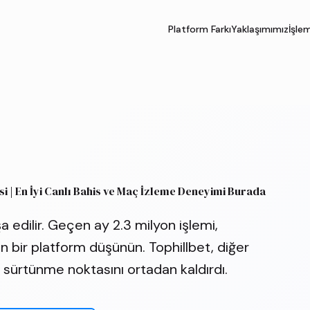
Platform Farkı
Yaklaşımımız
İşle
i | En İyi Canlı Bahis ve Maç İzleme Deneyimi Burada
a edilir. Geçen ay 2.3 milyon işlemi,
n bir platform düşünün. Tophillbet, diğer
r sürtünme noktasını ortadan kaldırdı.