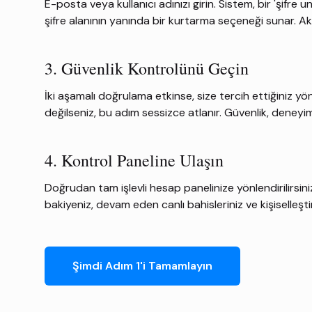
E-posta veya kullanıcı adınızı girin. Sistem, bir 'şifr
şifre alanının yanında bir kurtarma seçeneği sunar. Akı
3. Güvenlik Kontrolünü Geçin
İki aşamalı doğrulama etkinse, size tercih ettiğiniz 
değilseniz, bu adım sessizce atlanır. Güvenlik, deneyim
4. Kontrol Paneline Ulaşın
Doğrudan tam işlevli hesap panelinize yönlendirilirsini
bakiyeniz, devam eden canlı bahisleriniz ve kişiselleşti
Şimdi Adım 1'i Tamamlayın