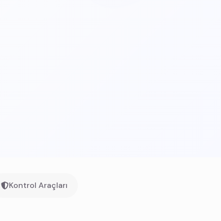
Kontrol Araçları