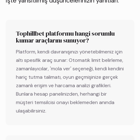
İşte yansıtılmış düşüncelerinizin yanıtları.
Tophillbet platformu hangi sorumlu
kumar araçlarını sunuyor?
Platform, kendi davranışınızı yönetebilmeniz için
altı spesifik araç sunar: Otomatik limit belirleme,
zamanlayıcılar, 'mola ver' seçeneği, kendi kendini
hariç tutma talimatı, oyun geçmişinize gerçek
zamanlı erişim ve harcama analizi grafikleri.
Bunlara hesap panelinizden, herhangi bir
müşteri temsilcisi onayı beklemeden anında
ulaşabilirsiniz.