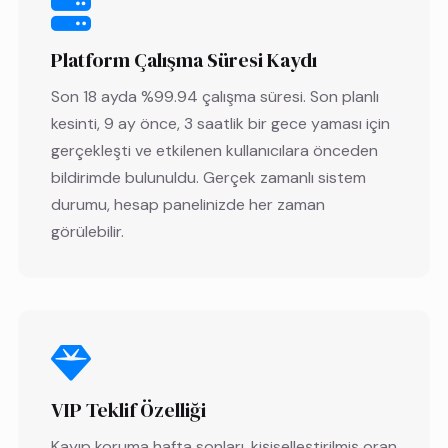
Platform Çalışma Süresi Kaydı
Son 18 ayda %99.94 çalışma süresi. Son planlı
kesinti, 9 ay önce, 3 saatlik bir gece yaması için
gerçekleşti ve etkilenen kullanıcılara önceden
bildirimde bulunuldu. Gerçek zamanlı sistem
durumu, hesap panelinizde her zaman
görülebilir.
VIP Teklif Özelliği
Kayıp koruma hafta sonları, kişiselleştirilmiş oran