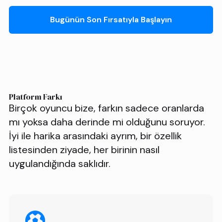
Bugünün Son Fırsatıyla Başlayın
Platform Farkı
Birçok oyuncu bize, farkın sadece oranlarda
mı yoksa daha derinde mi olduğunu soruyor.
İyi ile harika arasındaki ayrım, bir özellik
listesinden ziyade, her birinin nasıl
uygulandığında saklıdır.