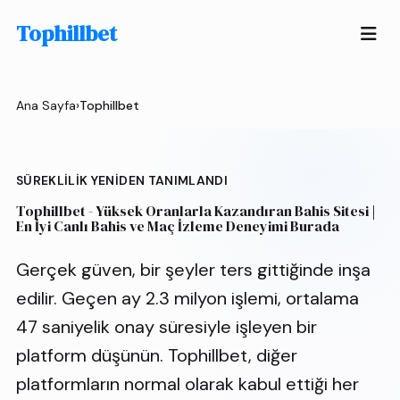
Ana İçeriğe Geç
Tophillbet
Ana Sayfa
›
Tophillbet
SÜREKLILIK YENIDEN TANIMLANDI
Tophillbet - Yüksek Oranlarla Kazandıran Bahis Sitesi |
En İyi Canlı Bahis ve Maç İzleme Deneyimi Burada
Gerçek güven, bir şeyler ters gittiğinde inşa
edilir. Geçen ay 2.3 milyon işlemi, ortalama
47 saniyelik onay süresiyle işleyen bir
platform düşünün. Tophillbet, diğer
platformların normal olarak kabul ettiği her