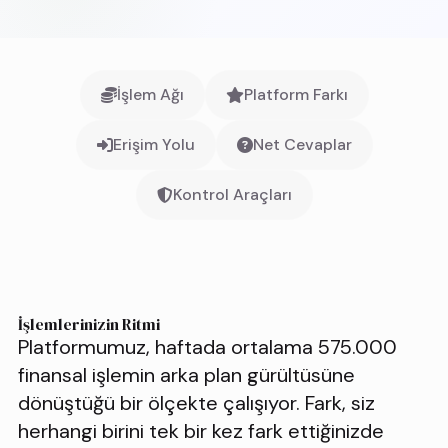
İşlem Ağı
Platform Farkı
Erişim Yolu
Net Cevaplar
Kontrol Araçları
İşlemlerinizin Ritmi
Platformumuz, haftada ortalama 575.000
finansal işlemin arka plan gürültüsüne
dönüştüğü bir ölçekte çalışıyor. Fark, siz
herhangi birini tek bir kez fark ettiğinizde