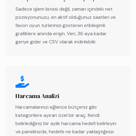
Sadece işlem listesi değil, zaman içindeki net
pozisyonunuzu, en aktif olduğunuz saatleri ve
favori oyun türlerinizi gösteren etkileşimli
grafiklere anında erişin. Veri, 36 aya kadar
geriye gider ve CSV olarak indirilebilir.
Harcama Analizi
Harcamalarınızı eğlence bütçeniz gibi
kategorilere ayıran özel bir araç. Kendi
belirlediğiniz bir aylık harcama hedefi belirleyin
ve panelinizde, hedefe ne kadar yaklaştığınızı