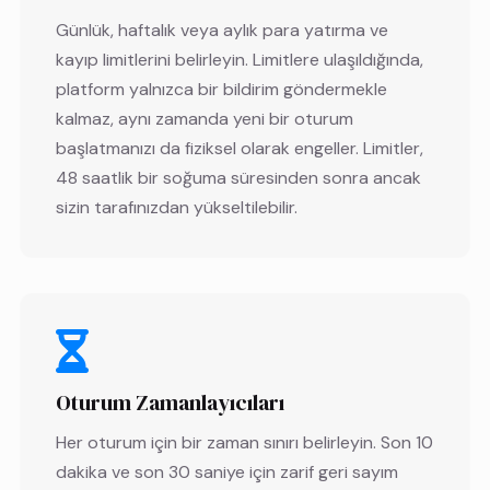
Günlük, haftalık veya aylık para yatırma ve
kayıp limitlerini belirleyin. Limitlere ulaşıldığında,
platform yalnızca bir bildirim göndermekle
kalmaz, aynı zamanda yeni bir oturum
başlatmanızı da fiziksel olarak engeller. Limitler,
48 saatlik bir soğuma süresinden sonra ancak
sizin tarafınızdan yükseltilebilir.
Oturum Zamanlayıcıları
Her oturum için bir zaman sınırı belirleyin. Son 10
dakika ve son 30 saniye için zarif geri sayım