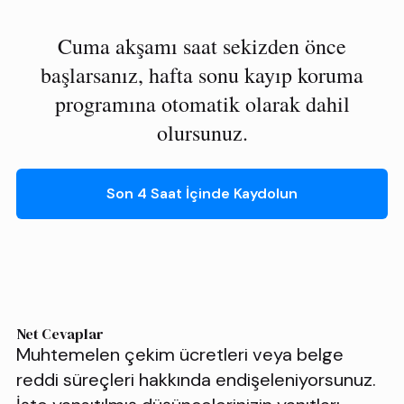
Cuma akşamı saat sekizden önce
başlarsanız, hafta sonu kayıp koruma
programına otomatik olarak dahil
olursunuz.
Son 4 Saat İçinde Kaydolun
Net Cevaplar
Muhtemelen çekim ücretleri veya belge
reddi süreçleri hakkında endişeleniyorsunuz.