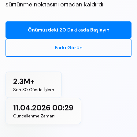
sürtünme noktasını ortadan kaldırdı.
Önümüzdeki 20 Dakikada Başlayın
Farkı Görün
2.3M+
Son 30 Günde İşlem
11.04.2026 00:29
Güncellenme Zamanı