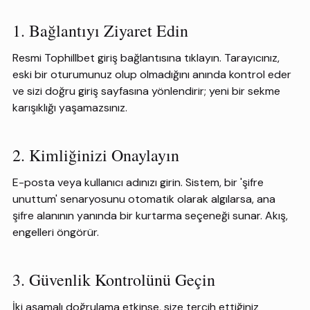
1. Bağlantıyı Ziyaret Edin
Resmi Tophillbet giriş bağlantısına tıklayın. Tarayıcınız,
eski bir oturumunuz olup olmadığını anında kontrol eder
ve sizi doğru giriş sayfasına yönlendirir; yeni bir sekme
karışıklığı yaşamazsınız.
2. Kimliğinizi Onaylayın
E-posta veya kullanıcı adınızı girin. Sistem, bir 'şifre
unuttum' senaryosunu otomatik olarak algılarsa, ana
şifre alanının yanında bir kurtarma seçeneği sunar. Akış,
engelleri öngörür.
3. Güvenlik Kontrolünü Geçin
İki aşamalı doğrulama etkinse, size tercih ettiğiniz