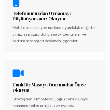
Telefonunuzdan Oynamayı
Düşünüyorsanız Okuyun
Mobil optimizasyon sadece uyumluluk değildir;
cihazınıza özgü dokunmatik gesturalar ve
bildirim stratejileri hakkında içgörüler.
Canlı Bir Masaya Oturmadan Önce
Okuyun
Stratejiden atmosfere: Doğru canlı krupiye
masasını, bahis aralığına ve oyuncu