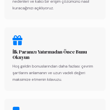
nedenleri ve kalıcı bir erişim çözümünü nasıl
kuracağınızı açıklıyoruz.
İlk Paranızı Yatırmadan Önce Bunu
Okuyun
Hoş geldin bonuslarından daha fazlası: çevrim
şartlarını anlamanın ve uzun vadeli değeri
maksimize etmenin kılavuzu.