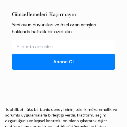
Güncellemeleri Kaçırmayın
Yeni oyun duyuruları ve özel oran artışları
hakkında haftalık bir özet alın.
Abone Ol
Tophillbet, lüks bir bahis deneyiminin, teknik mükemmellik ve
sorumlu uygulamalarla birleştiği yerdir. Platform, seçim
özgürlüğünü ve kişisel kontrolü ön plana çıkararak diğer
platformların normal kabul ettiği sürtünmeleri ortadan