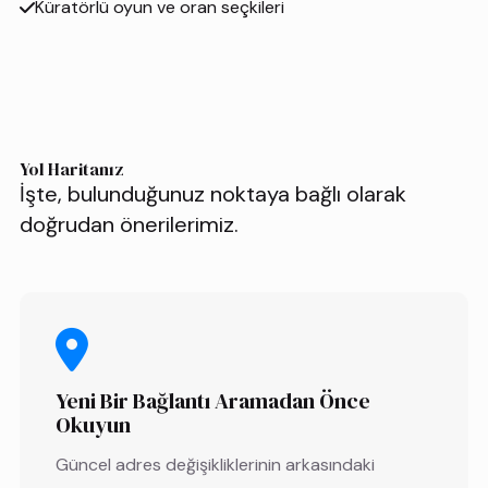
Küratörlü oyun ve oran seçkileri
Yol Haritanız
İşte, bulunduğunuz noktaya bağlı olarak
doğrudan önerilerimiz.
Yeni Bir Bağlantı Aramadan Önce
Okuyun
Güncel adres değişikliklerinin arkasındaki