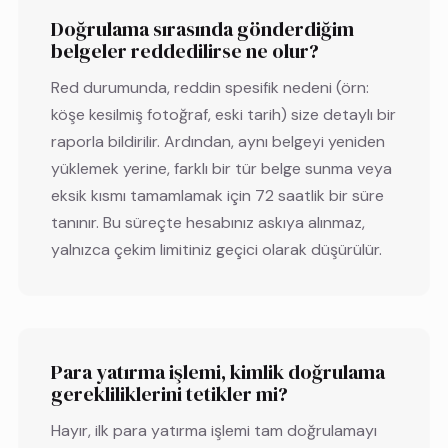
Doğrulama sırasında gönderdiğim
belgeler reddedilirse ne olur?
Red durumunda, reddin spesifik nedeni (örn:
köşe kesilmiş fotoğraf, eski tarih) size detaylı bir
raporla bildirilir. Ardından, aynı belgeyi yeniden
yüklemek yerine, farklı bir tür belge sunma veya
eksik kısmı tamamlamak için 72 saatlik bir süre
tanınır. Bu süreçte hesabınız askıya alınmaz,
yalnızca çekim limitiniz geçici olarak düşürülür.
Para yatırma işlemi, kimlik doğrulama
gerekliliklerini tetikler mi?
Hayır, ilk para yatırma işlemi tam doğrulamayı