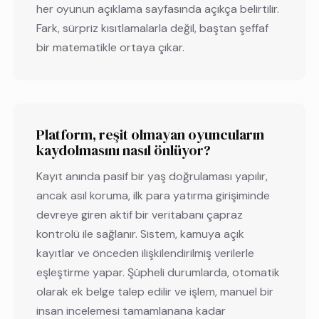
her oyunun açıklama sayfasında açıkça belirtilir.
Fark, sürpriz kısıtlamalarla değil, baştan şeffaf
bir matematikle ortaya çıkar.
Platform, reşit olmayan oyuncuların
kaydolmasını nasıl önlüyor?
Kayıt anında pasif bir yaş doğrulaması yapılır,
ancak asıl koruma, ilk para yatırma girişiminde
devreye giren aktif bir veritabanı çapraz
kontrolü ile sağlanır. Sistem, kamuya açık
kayıtlar ve önceden ilişkilendirilmiş verilerle
eşleştirme yapar. Şüpheli durumlarda, otomatik
olarak ek belge talep edilir ve işlem, manuel bir
insan incelemesi tamamlanana kadar