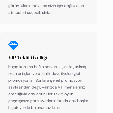
görüntülenir, böylece sizin için doğru olan
atmosferi seçebilirsiniz.
VIP Teklif Özelliği
Kayıp koruma hafta sonları, kişiselleştirilmiş
oran artışları ve etkinlik davetiyeleri gibi
promosyonlar. Bunlara genel promosyon
sayfasından değil, yalnızca VIP menajeriniz
aracılığıyla erişilebilir. Her teklif, oyun
geçmişinize göre uyarlanır, bu da onu başka
hiçbir yerde bulunamaz kılar.