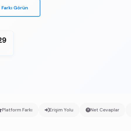
Farkı Görün
29
Platform Farkı
Erişim Yolu
Net Cevaplar