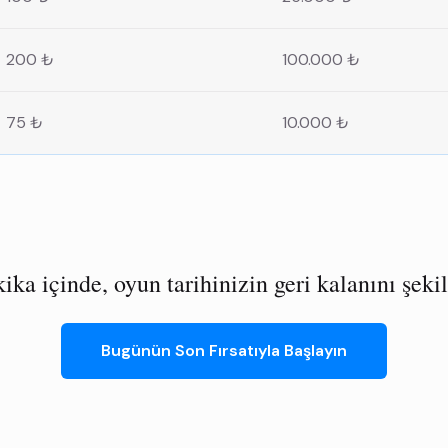
200 ₺
100.000 ₺
75 ₺
10.000 ₺
ka içinde, oyun tarihinizin geri kalanını şekil
Bugünün Son Fırsatıyla Başlayın