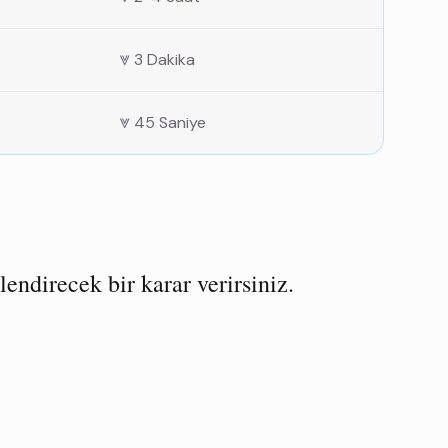
⩔ 3 Dakika
⩔ 45 Saniye
lendirecek bir karar verirsiniz.