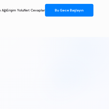
m Ağı
Erişim Yolu
Net Cevaplar
Bu Gece Başlayın