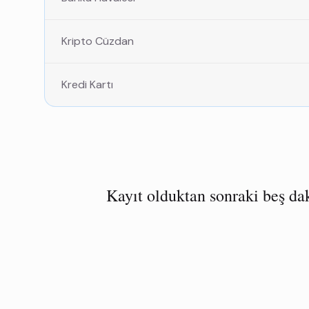
Kripto Cüzdan
Kredi Kartı
Kayıt olduktan sonraki beş daki