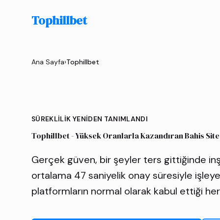
Ana İçeriğe Geç
Tophillbet
Ana Sayfa
›
Tophillbet
SÜREKLILIK YENIDEN TANIMLANDI
Tophillbet - Yüksek Oranlarla Kazandıran Bahis Sites
Gerçek güven, bir şeyler ters gittiğinde inş
ortalama 47 saniyelik onay süresiyle işleye
platformların normal olarak kabul ettiği he