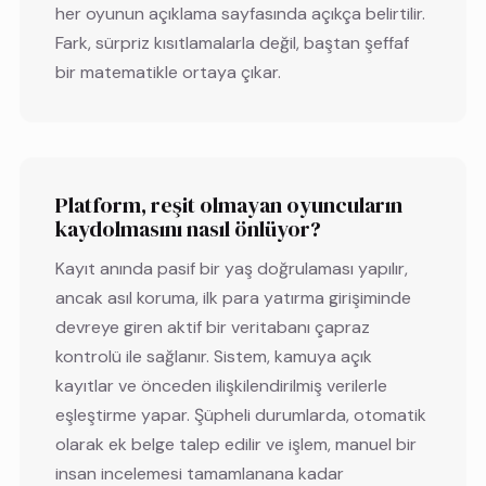
her oyunun açıklama sayfasında açıkça belirtilir.
Fark, sürpriz kısıtlamalarla değil, baştan şeffaf
bir matematikle ortaya çıkar.
Platform, reşit olmayan oyuncuların
kaydolmasını nasıl önlüyor?
Kayıt anında pasif bir yaş doğrulaması yapılır,
ancak asıl koruma, ilk para yatırma girişiminde
devreye giren aktif bir veritabanı çapraz
kontrolü ile sağlanır. Sistem, kamuya açık
kayıtlar ve önceden ilişkilendirilmiş verilerle
eşleştirme yapar. Şüpheli durumlarda, otomatik
olarak ek belge talep edilir ve işlem, manuel bir
insan incelemesi tamamlanana kadar