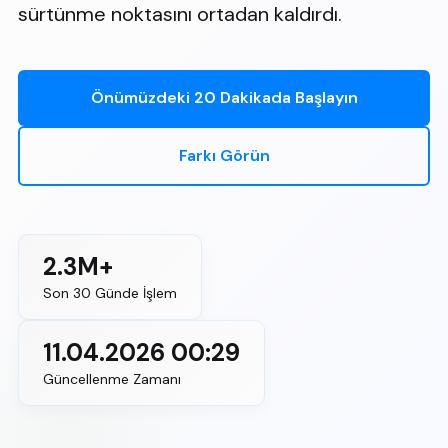
sürtünme noktasını ortadan kaldırdı.
Önümüzdeki 20 Dakikada Başlayın
Farkı Görün
2.3M+
Son 30 Günde İşlem
11.04.2026 00:29
Güncellenme Zamanı