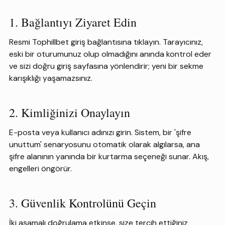
1. Bağlantıyı Ziyaret Edin
Resmi Tophillbet giriş bağlantısına tıklayın. Tarayıcınız,
eski bir oturumunuz olup olmadığını anında kontrol eder
ve sizi doğru giriş sayfasına yönlendirir; yeni bir sekme
karışıklığı yaşamazsınız.
2. Kimliğinizi Onaylayın
E-posta veya kullanıcı adınızı girin. Sistem, bir 'şifre
unuttum' senaryosunu otomatik olarak algılarsa, ana
şifre alanının yanında bir kurtarma seçeneği sunar. Akış,
engelleri öngörür.
3. Güvenlik Kontrolünü Geçin
İki aşamalı doğrulama etkinse, size tercih ettiğiniz