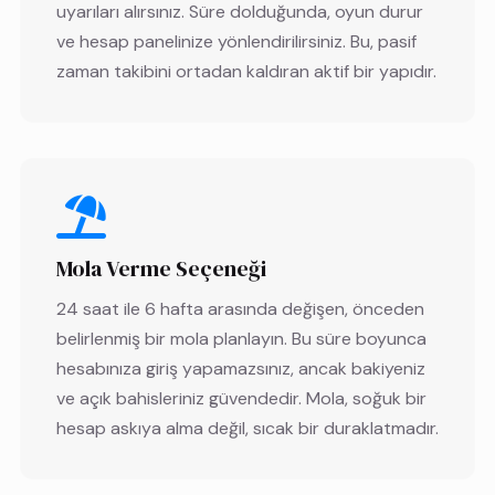
uyarıları alırsınız. Süre dolduğunda, oyun durur
ve hesap panelinize yönlendirilirsiniz. Bu, pasif
zaman takibini ortadan kaldıran aktif bir yapıdır.
Mola Verme Seçeneği
24 saat ile 6 hafta arasında değişen, önceden
belirlenmiş bir mola planlayın. Bu süre boyunca
hesabınıza giriş yapamazsınız, ancak bakiyeniz
ve açık bahisleriniz güvendedir. Mola, soğuk bir
hesap askıya alma değil, sıcak bir duraklatmadır.