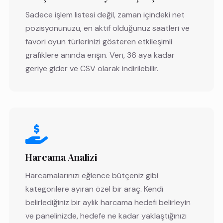
Sadece işlem listesi değil, zaman içindeki net
pozisyonunuzu, en aktif olduğunuz saatleri ve
favori oyun türlerinizi gösteren etkileşimli
grafiklere anında erişin. Veri, 36 aya kadar
geriye gider ve CSV olarak indirilebilir.
Harcama Analizi
Harcamalarınızı eğlence bütçeniz gibi
kategorilere ayıran özel bir araç. Kendi
belirlediğiniz bir aylık harcama hedefi belirleyin
ve panelinizde, hedefe ne kadar yaklaştığınızı