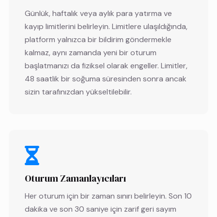
Günlük, haftalık veya aylık para yatırma ve
kayıp limitlerini belirleyin. Limitlere ulaşıldığında,
platform yalnızca bir bildirim göndermekle
kalmaz, aynı zamanda yeni bir oturum
başlatmanızı da fiziksel olarak engeller. Limitler,
48 saatlik bir soğuma süresinden sonra ancak
sizin tarafınızdan yükseltilebilir.
Oturum Zamanlayıcıları
Her oturum için bir zaman sınırı belirleyin. Son 10
dakika ve son 30 saniye için zarif geri sayım