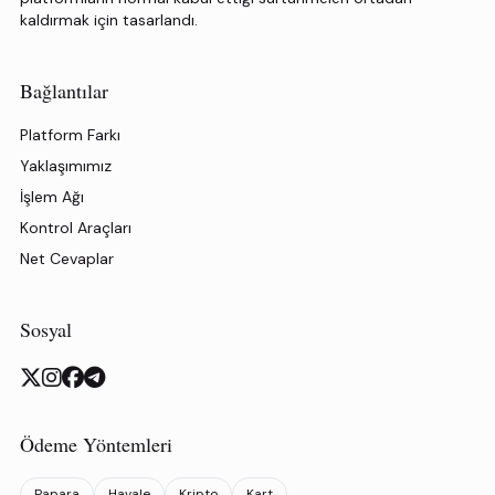
kaldırmak için tasarlandı.
Bağlantılar
Platform Farkı
Yaklaşımımız
İşlem Ağı
Kontrol Araçları
Net Cevaplar
Sosyal
Ödeme Yöntemleri
Papara
Havale
Kripto
Kart