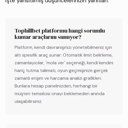
İşte yansıtılmış düşüncelerinizin yanıtları.
Tophillbet platformu hangi sorumlu
kumar araçlarını sunuyor?
Platform, kendi davranışınızı yönetebilmeniz için
altı spesifik araç sunar: Otomatik limit belirleme,
zamanlayıcılar, 'mola ver' seçeneği, kendi kendini
hariç tutma talimatı, oyun geçmişinize gerçek
zamanlı erişim ve harcama analizi grafikleri.
Bunlara hesap panelinizden, herhangi bir
müşteri temsilcisi onayı beklemeden anında
ulaşabilirsiniz.