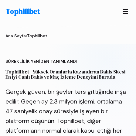
Ana İçeriğe Geç
Tophillbet
Ana Sayfa
›
Tophillbet
SÜREKLILIK YENIDEN TANIMLANDI
Tophillbet - Yüksek Oranlarla Kazandıran Bahis Sitesi |
En İyi Canlı Bahis ve Maç İzleme Deneyimi Burada
Gerçek güven, bir şeyler ters gittiğinde inşa
edilir. Geçen ay 2.3 milyon işlemi, ortalama
47 saniyelik onay süresiyle işleyen bir
platform düşünün. Tophillbet, diğer
platformların normal olarak kabul ettiği her