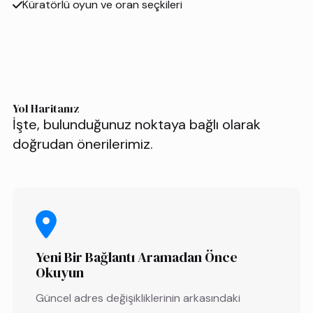
Küratörlü oyun ve oran seçkileri
Yol Haritanız
İşte, bulunduğunuz noktaya bağlı olarak
doğrudan önerilerimiz.
Yeni Bir Bağlantı Aramadan Önce
Okuyun
Güncel adres değişikliklerinin arkasındaki