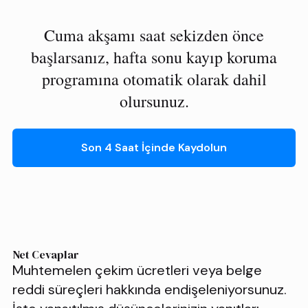
Cuma akşamı saat sekizden önce
başlarsanız, hafta sonu kayıp koruma
programına otomatik olarak dahil
olursunuz.
Son 4 Saat İçinde Kaydolun
Net Cevaplar
Muhtemelen çekim ücretleri veya belge
reddi süreçleri hakkında endişeleniyorsunuz.