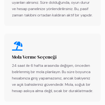
uyarıları alırsınız. Süre dolduğunda, oyun durur
ve hesap panelinize yönlendirilirsiniz. Bu, pasif
zaman takibini ortadan kaldıran aktif bir yapıdır.
Mola Verme Seçeneği
24 saat ile 6 hafta arasında değişen, önceden
belirlenmiş bir mola planlayın. Bu süre boyunca
hesabınıza giriş yapamazsınız, ancak bakiyeniz
ve açık bahisleriniz güvendedir. Mola, soğuk bir
hesap askıya alma değil, sıcak bir duraklatmadır.