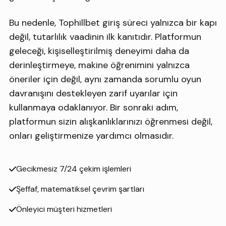
Bu nedenle, Tophillbet giriş süreci yalnızca bir kapı
değil, tutarlılık vaadinin ilk kanıtıdır. Platformun
geleceği, kişiselleştirilmiş deneyimi daha da
derinleştirmeye, makine öğrenimini yalnızca
öneriler için değil, aynı zamanda sorumlu oyun
davranışını destekleyen zarif uyarılar için
kullanmaya odaklanıyor. Bir sonraki adım,
platformun sizin alışkanlıklarınızı öğrenmesi değil,
onları geliştirmenize yardımcı olmasıdır.
Gecikmesiz 7/24 çekim işlemleri
Şeffaf, matematiksel çevrim şartları
Önleyici müşteri hizmetleri