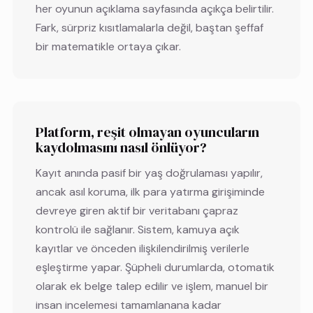
her oyunun açıklama sayfasında açıkça belirtilir.
Fark, sürpriz kısıtlamalarla değil, baştan şeffaf
bir matematikle ortaya çıkar.
Platform, reşit olmayan oyuncuların
kaydolmasını nasıl önlüyor?
Kayıt anında pasif bir yaş doğrulaması yapılır,
ancak asıl koruma, ilk para yatırma girişiminde
devreye giren aktif bir veritabanı çapraz
kontrolü ile sağlanır. Sistem, kamuya açık
kayıtlar ve önceden ilişkilendirilmiş verilerle
eşleştirme yapar. Şüpheli durumlarda, otomatik
olarak ek belge talep edilir ve işlem, manuel bir
insan incelemesi tamamlanana kadar