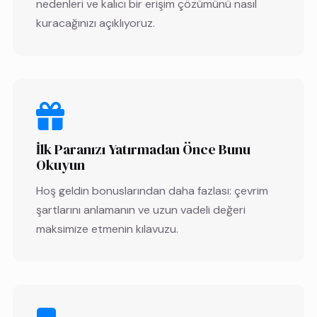
nedenleri ve kalıcı bir erişim çözümünü nasıl
kuracağınızı açıklıyoruz.
İlk Paranızı Yatırmadan Önce Bunu
Okuyun
Hoş geldin bonuslarından daha fazlası: çevrim
şartlarını anlamanın ve uzun vadeli değeri
maksimize etmenin kılavuzu.