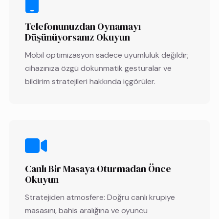
Telefonunuzdan Oynamayı
Düşünüyorsanız Okuyun
Mobil optimizasyon sadece uyumluluk değildir;
cihazınıza özgü dokunmatik gesturalar ve
bildirim stratejileri hakkında içgörüler.
Canlı Bir Masaya Oturmadan Önce
Okuyun
Stratejiden atmosfere: Doğru canlı krupiye
masasını, bahis aralığına ve oyuncu