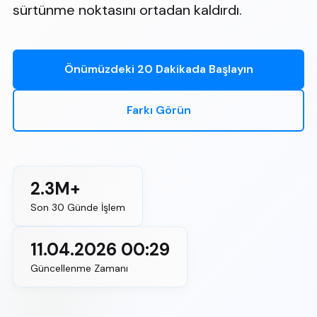
sürtünme noktasını ortadan kaldırdı.
Önümüzdeki 20 Dakikada Başlayın
Farkı Görün
2.3M+
Son 30 Günde İşlem
11.04.2026 00:29
Güncellenme Zamanı