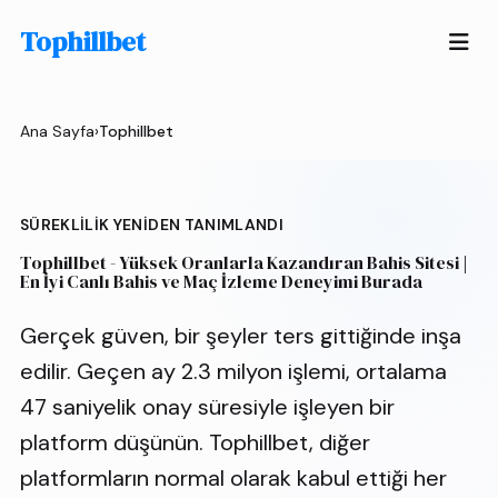
Ana İçeriğe Geç
Tophillbet
Ana Sayfa
›
Tophillbet
SÜREKLILIK YENIDEN TANIMLANDI
Tophillbet - Yüksek Oranlarla Kazandıran Bahis Sitesi |
En İyi Canlı Bahis ve Maç İzleme Deneyimi Burada
Gerçek güven, bir şeyler ters gittiğinde inşa
edilir. Geçen ay 2.3 milyon işlemi, ortalama
47 saniyelik onay süresiyle işleyen bir
platform düşünün. Tophillbet, diğer
platformların normal olarak kabul ettiği her