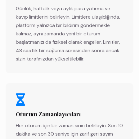
Günlük, haftalık veya aylık para yatırma ve
kayıp limitlerini belirleyin. Limitlere ulaşıldığında,
platform yalnızca bir bildirim göndermekle
kalmaz, aynı zamanda yeni bir oturum
başlatmanızı da fiziksel olarak engeller. Limitler,
48 saatlik bir soğuma süresinden sonra ancak
sizin tarafınızdan yükseltilebilir.
Oturum Zamanlayıcıları
Her oturum için bir zaman sınırı belirleyin. Son 10
dakika ve son 30 saniye için zarif geri sayım