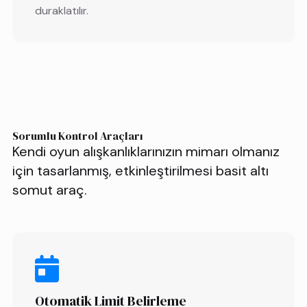
duraklatılır.
Sorumlu Kontrol Araçları
Kendi oyun alışkanlıklarınızın mimarı olmanız
için tasarlanmış, etkinleştirilmesi basit altı
somut araç.
Otomatik Limit Belirleme