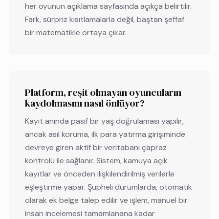
her oyunun açıklama sayfasında açıkça belirtilir.
Fark, sürpriz kısıtlamalarla değil, baştan şeffaf
bir matematikle ortaya çıkar.
Platform, reşit olmayan oyuncuların
kaydolmasını nasıl önlüyor?
Kayıt anında pasif bir yaş doğrulaması yapılır,
ancak asıl koruma, ilk para yatırma girişiminde
devreye giren aktif bir veritabanı çapraz
kontrolü ile sağlanır. Sistem, kamuya açık
kayıtlar ve önceden ilişkilendirilmiş verilerle
eşleştirme yapar. Şüpheli durumlarda, otomatik
olarak ek belge talep edilir ve işlem, manuel bir
insan incelemesi tamamlanana kadar