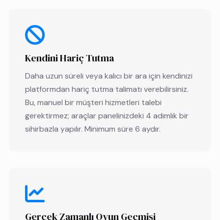
Kendini Hariç Tutma
Daha uzun süreli veya kalıcı bir ara için kendinizi
platformdan hariç tutma talimatı verebilirsiniz.
Bu, manuel bir müşteri hizmetleri talebi
gerektirmez; araçlar panelinizdeki 4 adımlık bir
sihirbazla yapılır. Minimum süre 6 aydır.
Gerçek Zamanlı Oyun Geçmişi