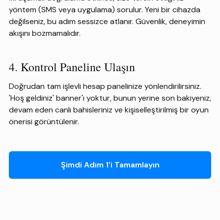
yöntem (SMS veya uygulama) sorulur. Yeni bir cihazda
değilseniz, bu adım sessizce atlanır. Güvenlik, deneyimin
akışını bozmamalıdır.
4. Kontrol Paneline Ulaşın
Doğrudan tam işlevli hesap panelinize yönlendirilirsiniz.
'Hoş geldiniz' banner'ı yoktur, bunun yerine son bakiyeniz,
devam eden canlı bahisleriniz ve kişiselleştirilmiş bir oyun
önerisi görüntülenir.
Şimdi Adım 1'i Tamamlayın