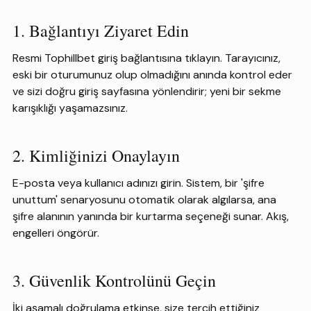
1. Bağlantıyı Ziyaret Edin
Resmi Tophillbet giriş bağlantısına tıklayın. Tarayıcınız,
eski bir oturumunuz olup olmadığını anında kontrol eder
ve sizi doğru giriş sayfasına yönlendirir; yeni bir sekme
karışıklığı yaşamazsınız.
2. Kimliğinizi Onaylayın
E-posta veya kullanıcı adınızı girin. Sistem, bir 'şifre
unuttum' senaryosunu otomatik olarak algılarsa, ana
şifre alanının yanında bir kurtarma seçeneği sunar. Akış,
engelleri öngörür.
3. Güvenlik Kontrolünü Geçin
İki aşamalı doğrulama etkinse, size tercih ettiğiniz