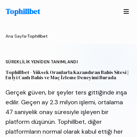
Ana İçeriğe Geç
Tophillbet
Ana Sayfa
›
Tophillbet
SÜREKLILIK YENIDEN TANIMLANDI
Tophillbet - Yüksek Oranlarla Kazandıran Bahis Sitesi |
En İyi Canlı Bahis ve Maç İzleme Deneyimi Burada
Gerçek güven, bir şeyler ters gittiğinde inşa
edilir. Geçen ay 2.3 milyon işlemi, ortalama
47 saniyelik onay süresiyle işleyen bir
platform düşünün. Tophillbet, diğer
platformların normal olarak kabul ettiği her