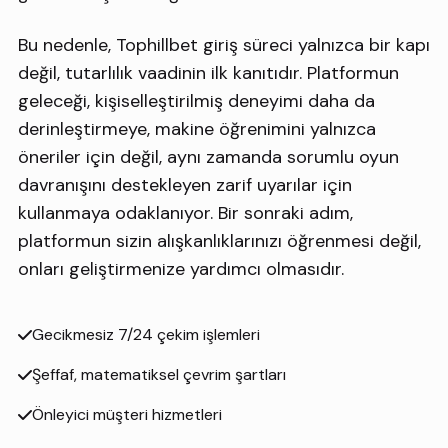
Bu nedenle, Tophillbet giriş süreci yalnızca bir kapı
değil, tutarlılık vaadinin ilk kanıtıdır. Platformun
geleceği, kişiselleştirilmiş deneyimi daha da
derinleştirmeye, makine öğrenimini yalnızca
öneriler için değil, aynı zamanda sorumlu oyun
davranışını destekleyen zarif uyarılar için
kullanmaya odaklanıyor. Bir sonraki adım,
platformun sizin alışkanlıklarınızı öğrenmesi değil,
onları geliştirmenize yardımcı olmasıdır.
Gecikmesiz 7/24 çekim işlemleri
Şeffaf, matematiksel çevrim şartları
Önleyici müşteri hizmetleri