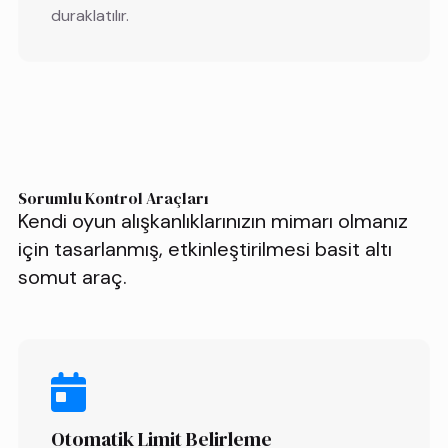
duraklatılır.
Sorumlu Kontrol Araçları
Kendi oyun alışkanlıklarınızın mimarı olmanız
için tasarlanmış, etkinleştirilmesi basit altı
somut araç.
Otomatik Limit Belirleme