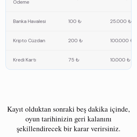
Ödeme
Banka Havalesi
100 ₺
25.000 ₺
Kripto Cüzdan
200 ₺
100.000 ₺
Kredi Kartı
75 ₺
10.000 ₺
Kayıt olduktan sonraki beş dakika içinde,
oyun tarihinizin geri kalanını
şekillendirecek bir karar verirsiniz.