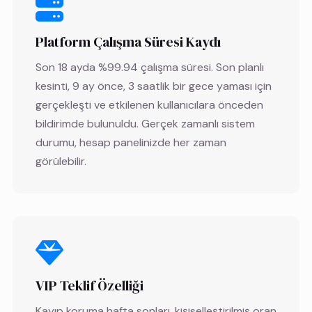
Platform Çalışma Süresi Kaydı
Son 18 ayda %99.94 çalışma süresi. Son planlı
kesinti, 9 ay önce, 3 saatlik bir gece yaması için
gerçekleşti ve etkilenen kullanıcılara önceden
bildirimde bulunuldu. Gerçek zamanlı sistem
durumu, hesap panelinizde her zaman
görülebilir.
VIP Teklif Özelliği
Kayıp koruma hafta sonları, kişiselleştirilmiş oran