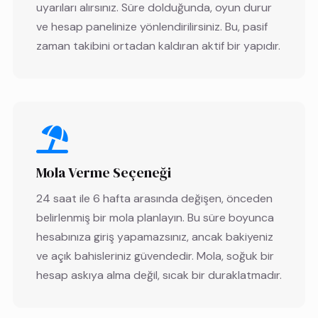
uyarıları alırsınız. Süre dolduğunda, oyun durur
ve hesap panelinize yönlendirilirsiniz. Bu, pasif
zaman takibini ortadan kaldıran aktif bir yapıdır.
Mola Verme Seçeneği
24 saat ile 6 hafta arasında değişen, önceden
belirlenmiş bir mola planlayın. Bu süre boyunca
hesabınıza giriş yapamazsınız, ancak bakiyeniz
ve açık bahisleriniz güvendedir. Mola, soğuk bir
hesap askıya alma değil, sıcak bir duraklatmadır.