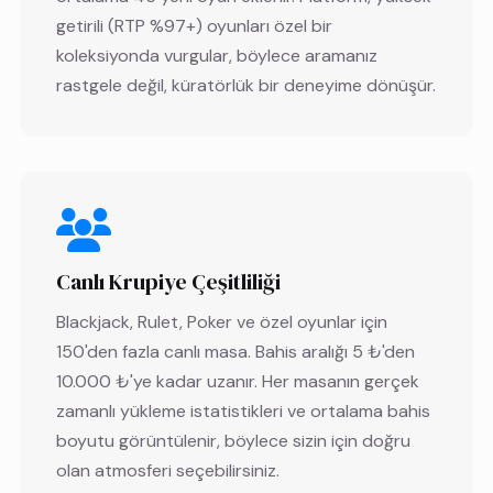
getirili (RTP %97+) oyunları özel bir
koleksiyonda vurgular, böylece aramanız
rastgele değil, küratörlük bir deneyime dönüşür.
Canlı Krupiye Çeşitliliği
Blackjack, Rulet, Poker ve özel oyunlar için
150'den fazla canlı masa. Bahis aralığı 5 ₺'den
10.000 ₺'ye kadar uzanır. Her masanın gerçek
zamanlı yükleme istatistikleri ve ortalama bahis
boyutu görüntülenir, böylece sizin için doğru
olan atmosferi seçebilirsiniz.