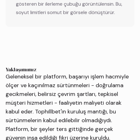
gösteren bir ilerleme çubuğu görüntülensin. Bu,
soyut limitleri somut bir görsele dönüştürür.
Yaklaşımımız
Geleneksel bir platform, başarıyı işlem hacmiyle
ölçer ve kaçınılmaz sürtünmeleri - doğrulama
gecikmeleri, belirsiz çevrim şartları, tepkisel
müşteri hizmetleri - faaliyetin maliyeti olarak
kabul eder. Tophillbet'in kuruluş mantığı, bu
sürtünmelerin kabul edilebilir olmadığıydı.
Platform, bir şeyler ters gittiğinde gerçek
güvenin inşa edildiği fikri üzerine kuruldu.