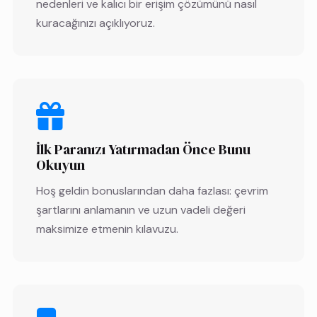
nedenleri ve kalıcı bir erişim çözümünü nasıl
kuracağınızı açıklıyoruz.
İlk Paranızı Yatırmadan Önce Bunu
Okuyun
Hoş geldin bonuslarından daha fazlası: çevrim
şartlarını anlamanın ve uzun vadeli değeri
maksimize etmenin kılavuzu.