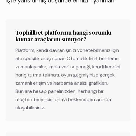
İşte yansıtılmış düşüncelerinizin yanıtları.
Tophillbet platformu hangi sorumlu
kumar araçlarını sunuyor?
Platform, kendi davranışınızı yönetebilmeniz için
altı spesifik araç sunar: Otomatik limit belirleme,
zamanlayıcılar, 'mola ver' seçeneği, kendi kendini
hariç tutma talimatı, oyun geçmişinize gerçek
zamanlı erişim ve harcama analizi grafikleri.
Bunlara hesap panelinizden, herhangi bir
müşteri temsilcisi onayı beklemeden anında
ulaşabilirsiniz.