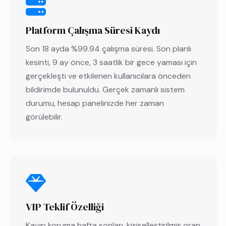
Platform Çalışma Süresi Kaydı
Son 18 ayda %99.94 çalışma süresi. Son planlı
kesinti, 9 ay önce, 3 saatlik bir gece yaması için
gerçekleşti ve etkilenen kullanıcılara önceden
bildirimde bulunuldu. Gerçek zamanlı sistem
durumu, hesap panelinizde her zaman
görülebilir.
VIP Teklif Özelliği
Kayıp koruma hafta sonları, kişiselleştirilmiş oran