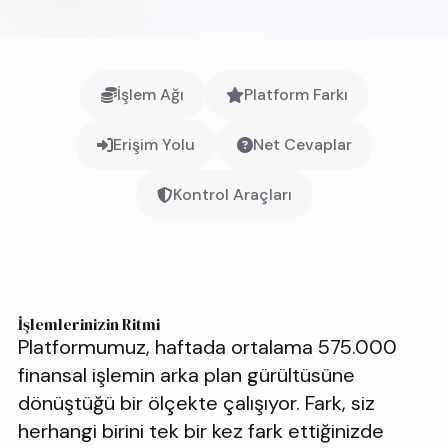
İşlem Ağı
Platform Farkı
Erişim Yolu
Net Cevaplar
Kontrol Araçları
İşlemlerinizin Ritmi
Platformumuz, haftada ortalama 575.000
finansal işlemin arka plan gürültüsüne
dönüştüğü bir ölçekte çalışıyor. Fark, siz
herhangi birini tek bir kez fark ettiğinizde