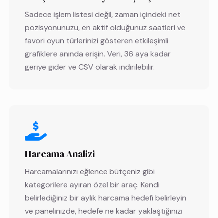
Sadece işlem listesi değil, zaman içindeki net
pozisyonunuzu, en aktif olduğunuz saatleri ve
favori oyun türlerinizi gösteren etkileşimli
grafiklere anında erişin. Veri, 36 aya kadar
geriye gider ve CSV olarak indirilebilir.
Harcama Analizi
Harcamalarınızı eğlence bütçeniz gibi
kategorilere ayıran özel bir araç. Kendi
belirlediğiniz bir aylık harcama hedefi belirleyin
ve panelinizde, hedefe ne kadar yaklaştığınızı