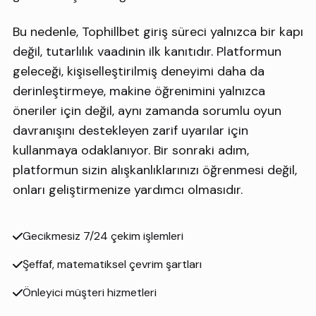
Bu nedenle, Tophillbet giriş süreci yalnızca bir kapı
değil, tutarlılık vaadinin ilk kanıtıdır. Platformun
geleceği, kişiselleştirilmiş deneyimi daha da
derinleştirmeye, makine öğrenimini yalnızca
öneriler için değil, aynı zamanda sorumlu oyun
davranışını destekleyen zarif uyarılar için
kullanmaya odaklanıyor. Bir sonraki adım,
platformun sizin alışkanlıklarınızı öğrenmesi değil,
onları geliştirmenize yardımcı olmasıdır.
Gecikmesiz 7/24 çekim işlemleri
Şeffaf, matematiksel çevrim şartları
Önleyici müşteri hizmetleri