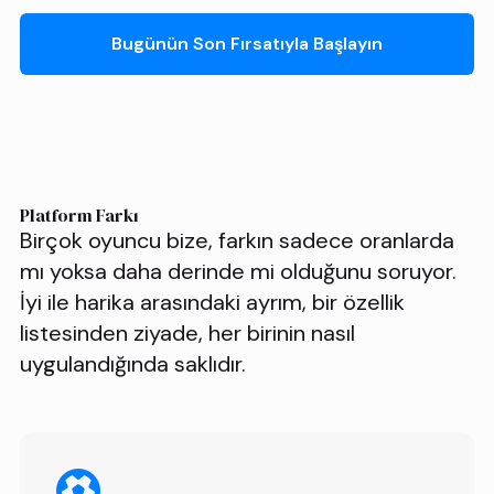
Bugünün Son Fırsatıyla Başlayın
Platform Farkı
Birçok oyuncu bize, farkın sadece oranlarda
mı yoksa daha derinde mi olduğunu soruyor.
İyi ile harika arasındaki ayrım, bir özellik
listesinden ziyade, her birinin nasıl
uygulandığında saklıdır.