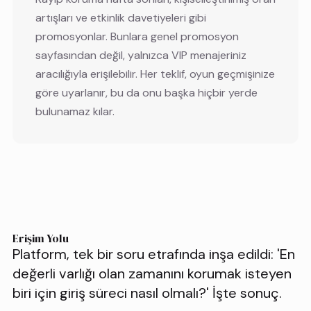
artışları ve etkinlik davetiyeleri gibi
promosyonlar. Bunlara genel promosyon
sayfasından değil, yalnızca VIP menajeriniz
aracılığıyla erişilebilir. Her teklif, oyun geçmişinize
göre uyarlanır, bu da onu başka hiçbir yerde
bulunamaz kılar.
Erişim Yolu
Platform, tek bir soru etrafında inşa edildi: 'En
değerli varlığı olan zamanını korumak isteyen
biri için giriş süreci nasıl olmalı?' İşte sonuç.