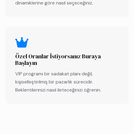
dinamiklerine göre nasıl seçeceğiniz.
Özel Oranlar İstiyorsanız Buraya
Başlayın
VIP programı bir sadakat planı değil,
kişiselleştirilmiş bir pazarlık sürecidir.
Beklentilerinizi nasıl ileteceğinizi öğrenin.