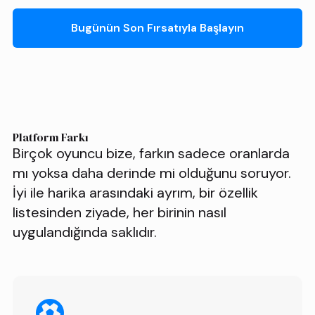
Bugünün Son Fırsatıyla Başlayın
Platform Farkı
Birçok oyuncu bize, farkın sadece oranlarda
mı yoksa daha derinde mi olduğunu soruyor.
İyi ile harika arasındaki ayrım, bir özellik
listesinden ziyade, her birinin nasıl
uygulandığında saklıdır.