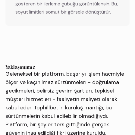
gösteren bir ilerleme çubuğu görüntülensin. Bu,
soyut limitleri somut bir görsele dönüştürür.
Yaklaşımımız
Geleneksel bir platform, başarıyı işlem hacmiyle
ölçer ve kaçınılmaz sürtünmeleri - doğrulama
gecikmeleri, belirsiz çevrim şartları, tepkisel
müşteri hizmetleri - faaliyetin maliyeti olarak
kabul eder. Tophillbet'in kuruluş mantığı, bu
sürtünmelerin kabul edilebilir olmadığıydı.
Platform, bir şeyler ters gittiğinde gerçek
güvenin inşa edildiği fikri üzerine kuruldu.