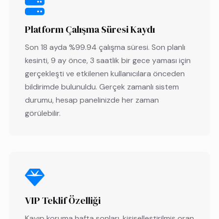
Platform Çalışma Süresi Kaydı
Son 18 ayda %99.94 çalışma süresi. Son planlı
kesinti, 9 ay önce, 3 saatlik bir gece yaması için
gerçekleşti ve etkilenen kullanıcılara önceden
bildirimde bulunuldu. Gerçek zamanlı sistem
durumu, hesap panelinizde her zaman
görülebilir.
VIP Teklif Özelliği
Kayıp koruma hafta sonları, kişiselleştirilmiş oran