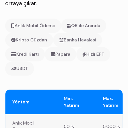
ortaya çıkar.
Anlık Mobil Ödeme
QR ile Anında
Kripto Cüzdan
Banka Havalesi
Kredi Kartı
Papara
Hızlı EFT
USDT
Min.
Max.
Yöntem
Yatırım
Yatırım
Anlık Mobil
50 ₺
5.000 ₺