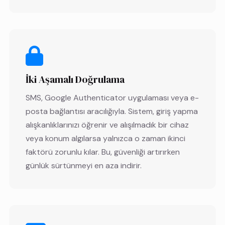
İki Aşamalı Doğrulama
SMS, Google Authenticator uygulaması veya e-
posta bağlantısı aracılığıyla. Sistem, giriş yapma
alışkanlıklarınızı öğrenir ve alışılmadık bir cihaz
veya konum algılarsa yalnızca o zaman ikinci
faktörü zorunlu kılar. Bu, güvenliği artırırken
günlük sürtünmeyi en aza indirir.