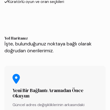
Küratörlü oyun ve oran seçkileri
Yol Haritanız
İşte, bulunduğunuz noktaya bağlı olarak
doğrudan önerilerimiz.
Yeni Bir Bağlantı Aramadan Önce
Okuyun
Güncel adres değişikliklerinin arkasındaki