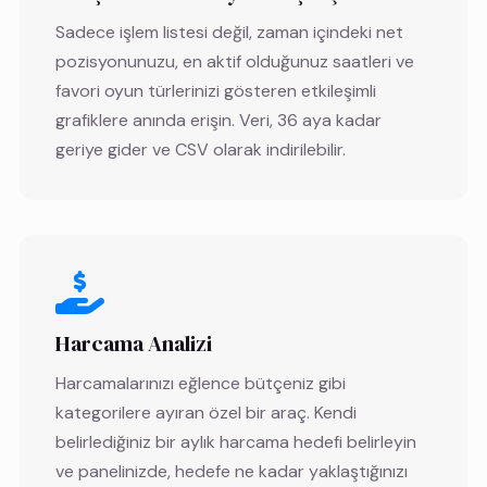
Sadece işlem listesi değil, zaman içindeki net
pozisyonunuzu, en aktif olduğunuz saatleri ve
favori oyun türlerinizi gösteren etkileşimli
grafiklere anında erişin. Veri, 36 aya kadar
geriye gider ve CSV olarak indirilebilir.
Harcama Analizi
Harcamalarınızı eğlence bütçeniz gibi
kategorilere ayıran özel bir araç. Kendi
belirlediğiniz bir aylık harcama hedefi belirleyin
ve panelinizde, hedefe ne kadar yaklaştığınızı