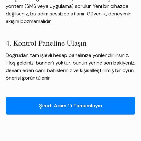
yöntem (SMS veya uygulama) sorulur. Yeni bir cihazda
değilseniz, bu adım sessizce atlanır. Güvenlik, deneyimin
akışını bozmamalıdır.
4. Kontrol Paneline Ulaşın
Doğrudan tam işlevli hesap panelinize yönlendirilirsiniz.
'Hoş geldiniz' banner'ı yoktur, bunun yerine son bakiyeniz,
devam eden canlı bahisleriniz ve kişiselleştirilmiş bir oyun
önerisi görüntülenir.
Şimdi Adım 1'i Tamamlayın