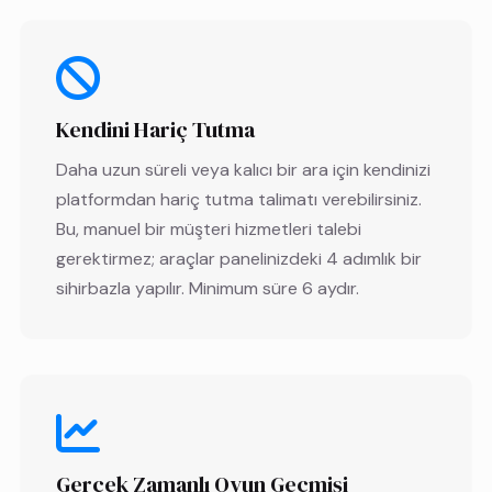
Kendini Hariç Tutma
Daha uzun süreli veya kalıcı bir ara için kendinizi
platformdan hariç tutma talimatı verebilirsiniz.
Bu, manuel bir müşteri hizmetleri talebi
gerektirmez; araçlar panelinizdeki 4 adımlık bir
sihirbazla yapılır. Minimum süre 6 aydır.
Gerçek Zamanlı Oyun Geçmişi