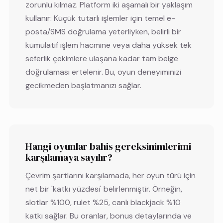
zorunlu kılmaz. Platform iki aşamalı bir yaklaşım
kullanır: Küçük tutarlı işlemler için temel e-
posta/SMS doğrulama yeterliyken, belirli bir
kümülatif işlem hacmine veya daha yüksek tek
seferlik çekimlere ulaşana kadar tam belge
doğrulaması ertelenir. Bu, oyun deneyiminizi
gecikmeden başlatmanızı sağlar.
Hangi oyunlar bahis gereksinimlerimi
karşılamaya sayılır?
Çevrim şartlarını karşılamada, her oyun türü için
net bir 'katkı yüzdesi' belirlenmiştir. Örneğin,
slotlar %100, rulet %25, canlı blackjack %10
katkı sağlar. Bu oranlar, bonus detaylarında ve