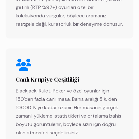
getirili (RTP %97+) oyunları özel bir
koleksiyonda vurgular, böylece aramanız
rastgele değil, küratörlük bir deneyime dönüşür.
Canlı Krupiye Çeşitliliği
Blackjack, Rulet, Poker ve özel oyunlar için
150'den fazla canlı masa. Bahis aralığı 5 ₺'den
10.000 ₺'ye kadar uzanır. Her masanın gerçek
zamanlı yükleme istatistikleri ve ortalama bahis
boyutu görüntülenir, böylece sizin için doğru
olan atmosferi seçebilirsiniz.