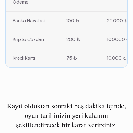
Ödeme
Banka Havalesi
100 ₺
25.000 ₺
Kripto Cüzdan
200 ₺
100.000 ₺
Kredi Kartı
75 ₺
10.000 ₺
Kayıt olduktan sonraki beş dakika içinde,
oyun tarihinizin geri kalanını
şekillendirecek bir karar verirsiniz.