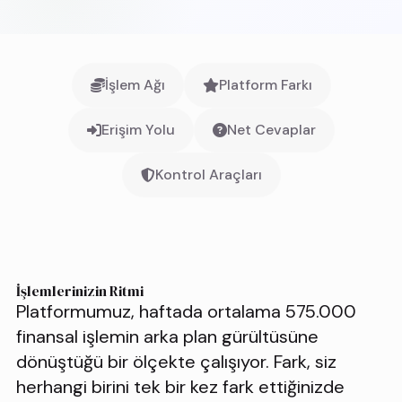
İşlem Ağı
Platform Farkı
Erişim Yolu
Net Cevaplar
Kontrol Araçları
İşlemlerinizin Ritmi
Platformumuz, haftada ortalama 575.000
finansal işlemin arka plan gürültüsüne
dönüştüğü bir ölçekte çalışıyor. Fark, siz
herhangi birini tek bir kez fark ettiğinizde