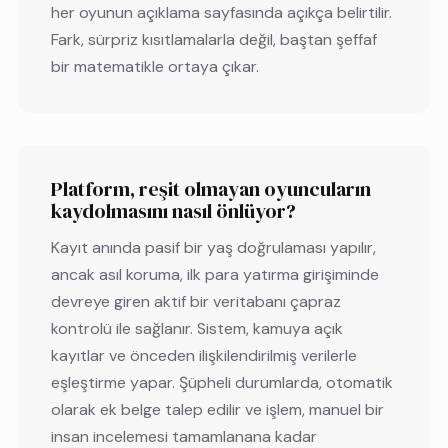
her oyunun açıklama sayfasında açıkça belirtilir.
Fark, sürpriz kısıtlamalarla değil, baştan şeffaf
bir matematikle ortaya çıkar.
Platform, reşit olmayan oyuncuların
kaydolmasını nasıl önlüyor?
Kayıt anında pasif bir yaş doğrulaması yapılır,
ancak asıl koruma, ilk para yatırma girişiminde
devreye giren aktif bir veritabanı çapraz
kontrolü ile sağlanır. Sistem, kamuya açık
kayıtlar ve önceden ilişkilendirilmiş verilerle
eşleştirme yapar. Şüpheli durumlarda, otomatik
olarak ek belge talep edilir ve işlem, manuel bir
insan incelemesi tamamlanana kadar