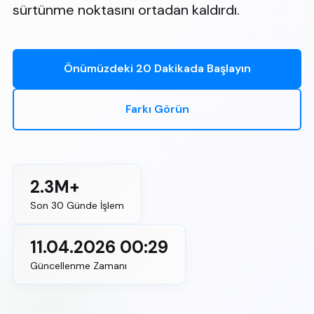
sürtünme noktasını ortadan kaldırdı.
Önümüzdeki 20 Dakikada Başlayın
Farkı Görün
2.3M+
Son 30 Günde İşlem
11.04.2026 00:29
Güncellenme Zamanı